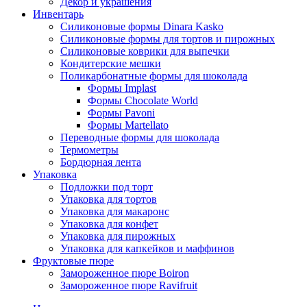
Декор и украшения
Инвентарь
Силиконовые формы Dinara Kasko
Силиконовые формы для тортов и пирожных
Силиконовые коврики для выпечки
Кондитерские мешки
Поликарбонатные формы для шоколада
Формы Implast
Формы Chocolate World
Формы Pavoni
Формы Martellato
Переводные формы для шоколада
Термометры
Бордюрная лента
Упаковка
Подложки под торт
Упаковка для тортов
Упаковка для макаронс
Упаковка для конфет
Упаковка для пирожных
Упаковка для капкейков и маффинов
Фруктовые пюре
Замороженное пюре Boiron
Замороженное пюре Ravifruit