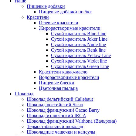
Наше
Пищевые добавки
Пищевые добавки по 5кг.
Красители
Гелевые красители
Жирорастворимые красители
Сухой краситель Blue Line
Сухой краситель Joker Line
Сухой краситель Nude line
Сухой краситель Renk line
Сухой краситель Yellow Line
Сухой краситель Violet line
Сухой краситель Green Line
Красители какао-масло
Водорастворимые красители
Пищевые блески
Цветочная пыльца
Шоколад
Шоколад бельгийский Callebaut
Шоколад российский Sicao
Шоколад французский Cacao Barry
Шоколад итальянский IRCA
Шоколад французский Valrhona (Вальрона)
Термостабильный шоколад
Шоколадные чашечки и капсулы