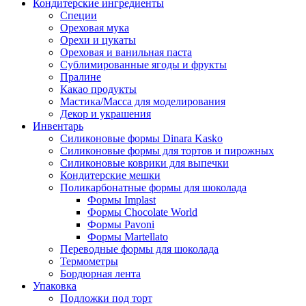
Кондитерские ингредиенты
Специи
Ореховая мука
Орехи и цукаты
Ореховая и ванильная паста
Сублимированные ягоды и фрукты
Пралине
Какао продукты
Мастика/Масса для моделирования
Декор и украшения
Инвентарь
Силиконовые формы Dinara Kasko
Силиконовые формы для тортов и пирожных
Силиконовые коврики для выпечки
Кондитерские мешки
Поликарбонатные формы для шоколада
Формы Implast
Формы Chocolate World
Формы Pavoni
Формы Martellato
Переводные формы для шоколада
Термометры
Бордюрная лента
Упаковка
Подложки под торт