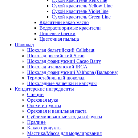
Сухой краситель Renk line
Сухой краситель Yellow Line
Сухой краситель Violet line
Сухой краситель Green Line
Красители какао-масло
Водорастворимые красители
Пищевые блески
Цветочная пыльца
Шоколад
Шоколад бельгийский Callebaut
Шоколад российский Sicao
Шоколад французский Cacao Barry
Шоколад итальянский IRCA
Шоколад французский Valrhona (Вальрона)
Термостабильный шоколад
Шоколадные чашечки и капсулы
Кондитерские ингредиенты
Специи
Ореховая мука
Орехи и цукаты
Ореховая и ванильная паста
Сублимированные ягоды и фрукты
Пралине
Какао продукты
Мастика/Масса для моделирования