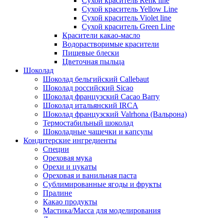
Сухой краситель Renk line
Сухой краситель Yellow Line
Сухой краситель Violet line
Сухой краситель Green Line
Красители какао-масло
Водорастворимые красители
Пищевые блески
Цветочная пыльца
Шоколад
Шоколад бельгийский Callebaut
Шоколад российский Sicao
Шоколад французский Cacao Barry
Шоколад итальянский IRCA
Шоколад французский Valrhona (Вальрона)
Термостабильный шоколад
Шоколадные чашечки и капсулы
Кондитерские ингредиенты
Специи
Ореховая мука
Орехи и цукаты
Ореховая и ванильная паста
Сублимированные ягоды и фрукты
Пралине
Какао продукты
Мастика/Масса для моделирования