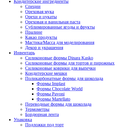
Кондитерские ингредиенты
Специи
Ореховая мука
Орехи и цукаты
Ореховая и ванильная паста
Сублимированные ягоды и фрукты
Пралине
Какао продукты
Мастика/Масса для моделирования
Декор и украшения
Инвентарь
Силиконовые формы Dinara Kasko
Силиконовые формы для тортов и пирожных
Силиконовые коврики для выпечки
Кондитерские мешки
Поликарбонатные формы для шоколада
Формы Implast
Формы Chocolate World
Формы Pavoni
Формы Martellato
Переводные формы для шоколада
Термометры
Бордюрная лента
Упаковка
Подложки под торт