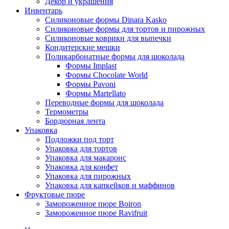
Декор и украшения
Инвентарь
Силиконовые формы Dinara Kasko
Силиконовые формы для тортов и пирожных
Силиконовые коврики для выпечки
Кондитерские мешки
Поликарбонатные формы для шоколада
Формы Implast
Формы Chocolate World
Формы Pavoni
Формы Martellato
Переводные формы для шоколада
Термометры
Бордюрная лента
Упаковка
Подложки под торт
Упаковка для тортов
Упаковка для макаронс
Упаковка для конфет
Упаковка для пирожных
Упаковка для капкейков и маффинов
Фруктовые пюре
Замороженное пюре Boiron
Замороженное пюре Ravifruit