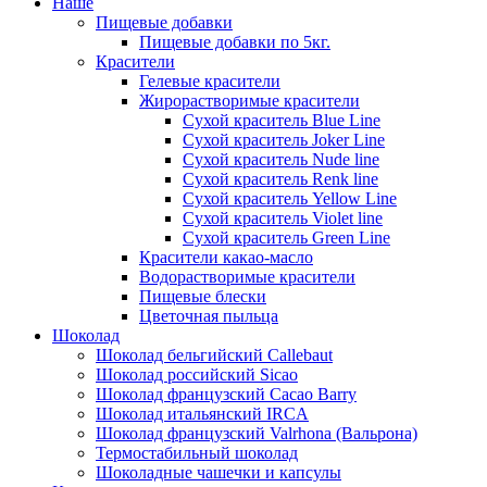
Наше
Пищевые добавки
Пищевые добавки по 5кг.
Красители
Гелевые красители
Жирорастворимые красители
Сухой краситель Blue Line
Сухой краситель Joker Line
Сухой краситель Nude line
Сухой краситель Renk line
Сухой краситель Yellow Line
Сухой краситель Violet line
Сухой краситель Green Line
Красители какао-масло
Водорастворимые красители
Пищевые блески
Цветочная пыльца
Шоколад
Шоколад бельгийский Callebaut
Шоколад российский Sicao
Шоколад французский Cacao Barry
Шоколад итальянский IRCA
Шоколад французский Valrhona (Вальрона)
Термостабильный шоколад
Шоколадные чашечки и капсулы