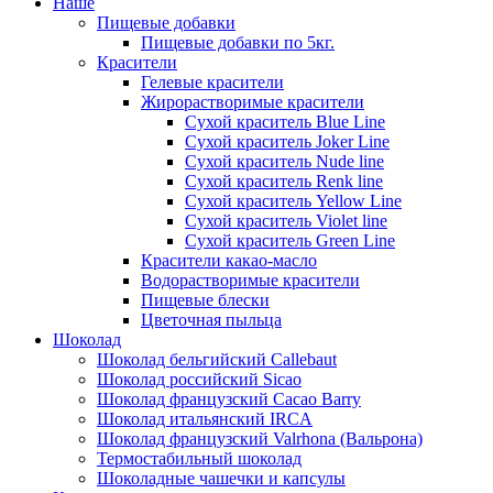
Наше
Пищевые добавки
Пищевые добавки по 5кг.
Красители
Гелевые красители
Жирорастворимые красители
Сухой краситель Blue Line
Сухой краситель Joker Line
Сухой краситель Nude line
Сухой краситель Renk line
Сухой краситель Yellow Line
Сухой краситель Violet line
Сухой краситель Green Line
Красители какао-масло
Водорастворимые красители
Пищевые блески
Цветочная пыльца
Шоколад
Шоколад бельгийский Callebaut
Шоколад российский Sicao
Шоколад французский Cacao Barry
Шоколад итальянский IRCA
Шоколад французский Valrhona (Вальрона)
Термостабильный шоколад
Шоколадные чашечки и капсулы