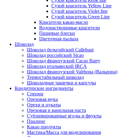
Сухой краситель Renk line
Сухой краситель Yellow Line
Сухой краситель Violet line
Сухой краситель Green Line
Красители какао-масло
Водорастворимые красители
Пищевые блески
Цветочная пыльца
Шоколад
Шоколад бельгийский Callebaut
Шоколад российский Sicao
Шоколад французский Cacao Barry
Шоколад итальянский IRCA
Шоколад французский Valrhona (Вальрона)
Термостабильный шоколад
Шоколадные чашечки и капсулы
Кондитерские ингредиенты
Специи
Ореховая мука
Орехи и цукаты
Ореховая и ванильная паста
Сублимированные ягоды и фрукты
Пралине
Какао продукты
Мастика/Масса для моделирования