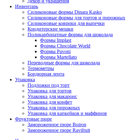
Декор и украшения
Инвентарь
Силиконовые формы Dinara Kasko
Силиконовые формы для тортов и пирожных
Силиконовые коврики для выпечки
Кондитерские мешки
Поликарбонатные формы для шоколада
Формы Implast
Формы Chocolate World
Формы Pavoni
Формы Martellato
Переводные формы для шоколада
Термометры
Бордюрная лента
Упаковка
Подложки под торт
Упаковка для тортов
Упаковка для макаронс
Упаковка для конфет
Упаковка для пирожных
Упаковка для капкейков и маффинов
Фруктовые пюре
Замороженное пюре Boiron
Замороженное пюре Ravifruit