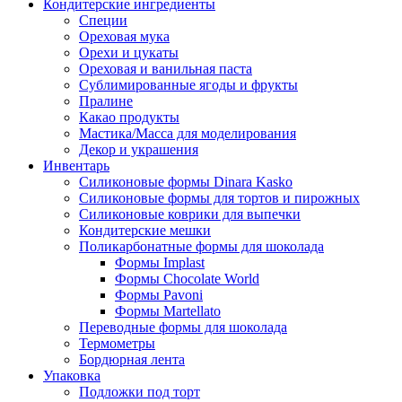
Кондитерские ингредиенты
Специи
Ореховая мука
Орехи и цукаты
Ореховая и ванильная паста
Сублимированные ягоды и фрукты
Пралине
Какао продукты
Мастика/Масса для моделирования
Декор и украшения
Инвентарь
Силиконовые формы Dinara Kasko
Силиконовые формы для тортов и пирожных
Силиконовые коврики для выпечки
Кондитерские мешки
Поликарбонатные формы для шоколада
Формы Implast
Формы Chocolate World
Формы Pavoni
Формы Martellato
Переводные формы для шоколада
Термометры
Бордюрная лента
Упаковка
Подложки под торт