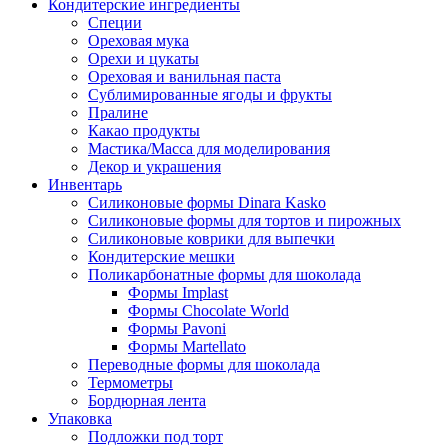
Кондитерские ингредиенты
Специи
Ореховая мука
Орехи и цукаты
Ореховая и ванильная паста
Сублимированные ягоды и фрукты
Пралине
Какао продукты
Мастика/Масса для моделирования
Декор и украшения
Инвентарь
Силиконовые формы Dinara Kasko
Силиконовые формы для тортов и пирожных
Силиконовые коврики для выпечки
Кондитерские мешки
Поликарбонатные формы для шоколада
Формы Implast
Формы Chocolate World
Формы Pavoni
Формы Martellato
Переводные формы для шоколада
Термометры
Бордюрная лента
Упаковка
Подложки под торт