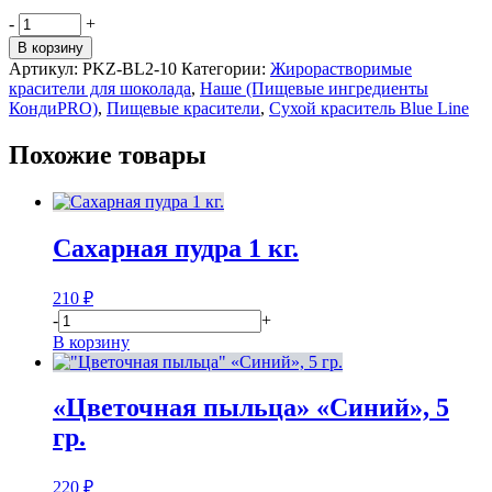
Количество
-
+
товара
В корзину
Краситель
Артикул:
PKZ-BL2-10
Категории:
Жирорастворимые
жирорастворимый
красители для шоколада
,
Наше (Пищевые ингредиенты
сухой
КондиPRO)
,
Пищевые красители
,
Сухой краситель Blue Line
для
шоколада
Похожие товары
«Blue
Line
2»,
10
гр.
Сахарная пудра 1 кг.
210
₽
-
+
В корзину
«Цветочная пыльца» «Синий», 5
гр.
220
₽