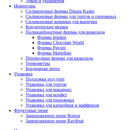
Декор и украшения
Инвентарь
Силиконовые формы Dinara Kasko
Силиконовые формы для тортов и пирожных
Силиконовые коврики для выпечки
Кондитерские мешки
Поликарбонатные формы для шоколада
Формы Implast
Формы Chocolate World
Формы Pavoni
Формы Martellato
Переводные формы для шоколада
Термометры
Бордюрная лента
Упаковка
Подложки под торт
Упаковка для тортов
Упаковка для макаронс
Упаковка для конфет
Упаковка для пирожных
Упаковка для капкейков и маффинов
Фруктовые пюре
Замороженное пюре Boiron
Замороженное пюре Ravifruit