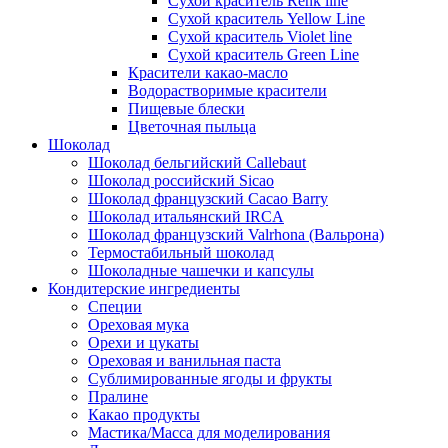
Сухой краситель Renk line
Сухой краситель Yellow Line
Сухой краситель Violet line
Сухой краситель Green Line
Красители какао-масло
Водорастворимые красители
Пищевые блески
Цветочная пыльца
Шоколад
Шоколад бельгийский Callebaut
Шоколад российский Sicao
Шоколад французский Cacao Barry
Шоколад итальянский IRCA
Шоколад французский Valrhona (Вальрона)
Термостабильный шоколад
Шоколадные чашечки и капсулы
Кондитерские ингредиенты
Специи
Ореховая мука
Орехи и цукаты
Ореховая и ванильная паста
Сублимированные ягоды и фрукты
Пралине
Какао продукты
Мастика/Масса для моделирования