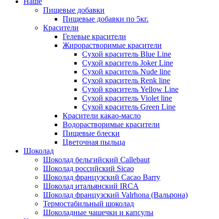
Наше
Пищевые добавки
Пищевые добавки по 5кг.
Красители
Гелевые красители
Жирорастворимые красители
Сухой краситель Blue Line
Сухой краситель Joker Line
Сухой краситель Nude line
Сухой краситель Renk line
Сухой краситель Yellow Line
Сухой краситель Violet line
Сухой краситель Green Line
Красители какао-масло
Водорастворимые красители
Пищевые блески
Цветочная пыльца
Шоколад
Шоколад бельгийский Callebaut
Шоколад российский Sicao
Шоколад французский Cacao Barry
Шоколад итальянский IRCA
Шоколад французский Valrhona (Вальрона)
Термостабильный шоколад
Шоколадные чашечки и капсулы