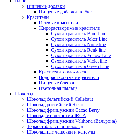
Наше
Пищевые добавки
Пищевые добавки по 5кг.
Красители
Гелевые красители
Жирорастворимые красители
Сухой краситель Blue Line
Сухой краситель Joker Line
Сухой краситель Nude line
Сухой краситель Renk line
Сухой краситель Yellow Line
Сухой краситель Violet line
Сухой краситель Green Line
Красители какао-масло
Водорастворимые красители
Пищевые блески
Цветочная пыльца
Шоколад
Шоколад бельгийский Callebaut
Шоколад российский Sicao
Шоколад французский Cacao Barry
Шоколад итальянский IRCA
Шоколад французский Valrhona (Вальрона)
Термостабильный шоколад
Шоколадные чашечки и капсулы