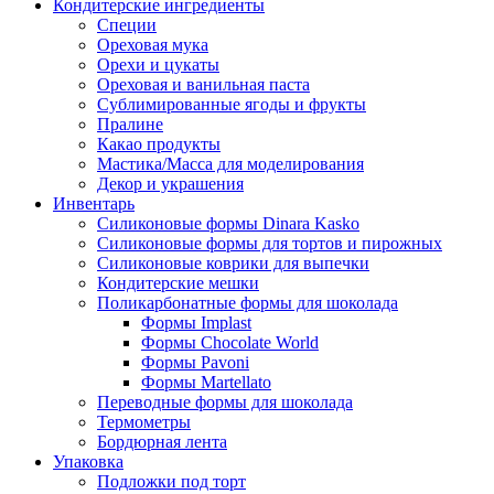
Кондитерские ингредиенты
Специи
Ореховая мука
Орехи и цукаты
Ореховая и ванильная паста
Сублимированные ягоды и фрукты
Пралине
Какао продукты
Мастика/Масса для моделирования
Декор и украшения
Инвентарь
Силиконовые формы Dinara Kasko
Силиконовые формы для тортов и пирожных
Силиконовые коврики для выпечки
Кондитерские мешки
Поликарбонатные формы для шоколада
Формы Implast
Формы Chocolate World
Формы Pavoni
Формы Martellato
Переводные формы для шоколада
Термометры
Бордюрная лента
Упаковка
Подложки под торт