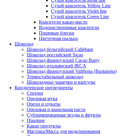
Сухой краситель Renk line
Сухой краситель Yellow Line
Сухой краситель Violet line
Сухой краситель Green Line
Красители какао-масло
Водорастворимые красители
Пищевые блески
Цветочная пыльца
Шоколад
Шоколад бельгийский Callebaut
Шоколад российский Sicao
Шоколад французский Cacao Barry
Шоколад итальянский IRCA
Шоколад французский Valrhona (Вальрона)
Термостабильный шоколад
Шоколадные чашечки и капсулы
Кондитерские ингредиенты
Специи
Ореховая мука
Орехи и цукаты
Ореховая и ванильная паста
Сублимированные ягоды и фрукты
Пралине
Какао продукты
Мастика/Масса для моделирования