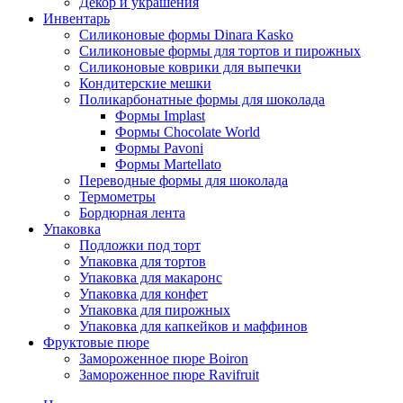
Декор и украшения
Инвентарь
Силиконовые формы Dinara Kasko
Силиконовые формы для тортов и пирожных
Силиконовые коврики для выпечки
Кондитерские мешки
Поликарбонатные формы для шоколада
Формы Implast
Формы Chocolate World
Формы Pavoni
Формы Martellato
Переводные формы для шоколада
Термометры
Бордюрная лента
Упаковка
Подложки под торт
Упаковка для тортов
Упаковка для макаронс
Упаковка для конфет
Упаковка для пирожных
Упаковка для капкейков и маффинов
Фруктовые пюре
Замороженное пюре Boiron
Замороженное пюре Ravifruit