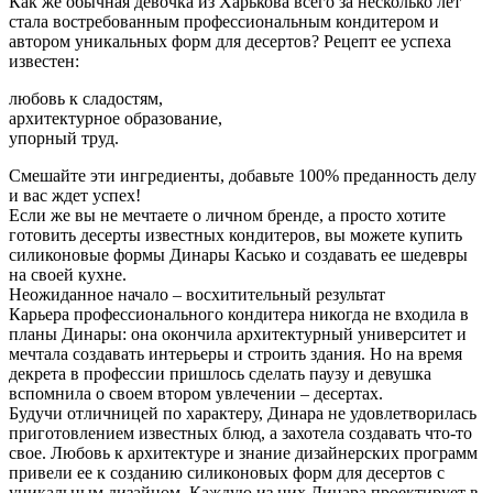
Как же обычная девочка из Харькова всего за несколько лет
стала востребованным профессиональным кондитером и
автором уникальных форм для десертов? Рецепт ее успеха
известен:
любовь к сладостям,
архитектурное образование,
упорный труд.
Смешайте эти ингредиенты, добавьте 100% преданность делу
и вас ждет успех!
Если же вы не мечтаете о личном бренде, а просто хотите
готовить десерты известных кондитеров, вы можете купить
силиконовые формы Динары Касько и создавать ее шедевры
на своей кухне.
Неожиданное начало – восхитительный результат
Карьера профессионального кондитера никогда не входила в
планы Динары: она окончила архитектурный университет и
мечтала создавать интерьеры и строить здания. Но на время
декрета в профессии пришлось сделать паузу и девушка
вспомнила о своем втором увлечении – десертах.
Будучи отличницей по характеру, Динара не удовлетворилась
приготовлением известных блюд, а захотела создавать что-то
свое. Любовь к архитектуре и знание дизайнерских программ
привели ее к созданию силиконовых форм для десертов с
уникальным дизайном. Каждую из них Динара проектирует в