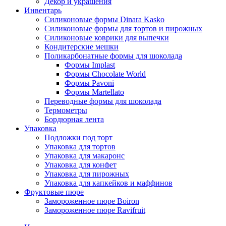
Декор и украшения
Инвентарь
Силиконовые формы Dinara Kasko
Силиконовые формы для тортов и пирожных
Силиконовые коврики для выпечки
Кондитерские мешки
Поликарбонатные формы для шоколада
Формы Implast
Формы Chocolate World
Формы Pavoni
Формы Martellato
Переводные формы для шоколада
Термометры
Бордюрная лента
Упаковка
Подложки под торт
Упаковка для тортов
Упаковка для макаронс
Упаковка для конфет
Упаковка для пирожных
Упаковка для капкейков и маффинов
Фруктовые пюре
Замороженное пюре Boiron
Замороженное пюре Ravifruit