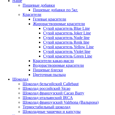
Наше
Пищевые добавки
Пищевые добавки по 5кг.
Красители
Гелевые красители
Жирорастворимые красители
Сухой краситель Blue Line
Сухой краситель Joker Line
Сухой краситель Nude line
Сухой краситель Renk line
Сухой краситель Yellow Line
Сухой краситель Violet line
Сухой краситель Green Line
Красители какао-масло
Водорастворимые красители
Пищевые блески
Цветочная пыльца
Шоколад
Шоколад бельгийский Callebaut
Шоколад российский Sicao
Шоколад французский Cacao Barry
Шоколад итальянский IRCA
Шоколад французский Valrhona (Вальрона)
Термостабильный шоколад
Шоколадные чашечки и капсулы