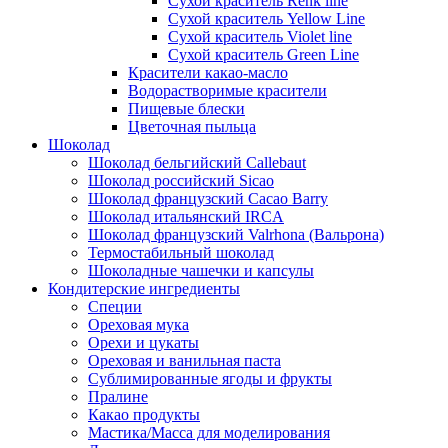
Сухой краситель Renk line
Сухой краситель Yellow Line
Сухой краситель Violet line
Сухой краситель Green Line
Красители какао-масло
Водорастворимые красители
Пищевые блески
Цветочная пыльца
Шоколад
Шоколад бельгийский Callebaut
Шоколад российский Sicao
Шоколад французский Cacao Barry
Шоколад итальянский IRCA
Шоколад французский Valrhona (Вальрона)
Термостабильный шоколад
Шоколадные чашечки и капсулы
Кондитерские ингредиенты
Специи
Ореховая мука
Орехи и цукаты
Ореховая и ванильная паста
Сублимированные ягоды и фрукты
Пралине
Какао продукты
Мастика/Масса для моделирования