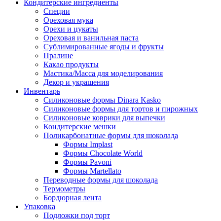
Кондитерские ингредиенты
Специи
Ореховая мука
Орехи и цукаты
Ореховая и ванильная паста
Сублимированные ягоды и фрукты
Пралине
Какао продукты
Мастика/Масса для моделирования
Декор и украшения
Инвентарь
Силиконовые формы Dinara Kasko
Силиконовые формы для тортов и пирожных
Силиконовые коврики для выпечки
Кондитерские мешки
Поликарбонатные формы для шоколада
Формы Implast
Формы Chocolate World
Формы Pavoni
Формы Martellato
Переводные формы для шоколада
Термометры
Бордюрная лента
Упаковка
Подложки под торт