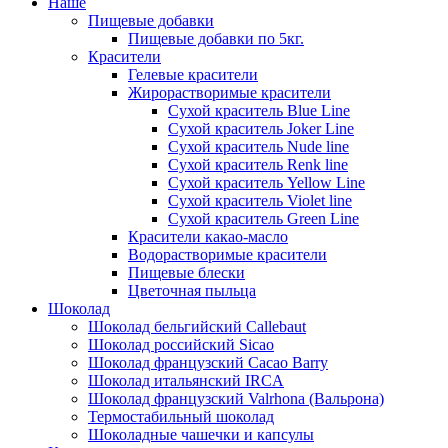
Наше
Пищевые добавки
Пищевые добавки по 5кг.
Красители
Гелевые красители
Жирорастворимые красители
Сухой краситель Blue Line
Сухой краситель Joker Line
Сухой краситель Nude line
Сухой краситель Renk line
Сухой краситель Yellow Line
Сухой краситель Violet line
Сухой краситель Green Line
Красители какао-масло
Водорастворимые красители
Пищевые блески
Цветочная пыльца
Шоколад
Шоколад бельгийский Callebaut
Шоколад российский Sicao
Шоколад французский Cacao Barry
Шоколад итальянский IRCA
Шоколад французский Valrhona (Вальрона)
Термостабильный шоколад
Шоколадные чашечки и капсулы