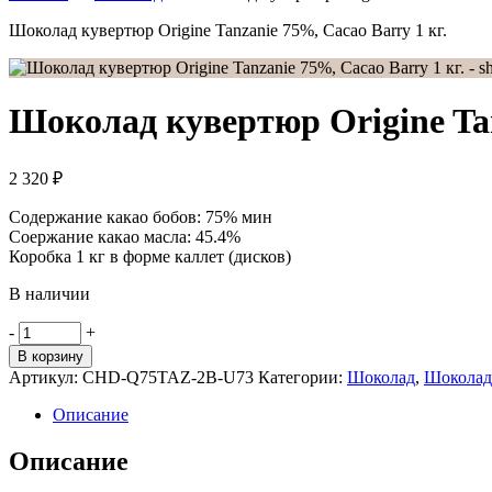
Шоколад кувертюр Origine Tanzanie 75%, Cacao Barry 1 кг.
Шоколад кувертюр Origine Tan
2 320
₽
Содержание какао бобов: 75% мин
Соержание какао масла: 45.4%
Коробка 1 кг в форме каллет (дисков)
В наличии
Количество
-
+
товара
В корзину
Шоколад
Артикул:
CHD-Q75TAZ-2B-U73
Категории:
Шоколад
,
Шоколад 
кувертюр
Origine
Описание
Tanzanie
75%,
Описание
Cacao
Barry