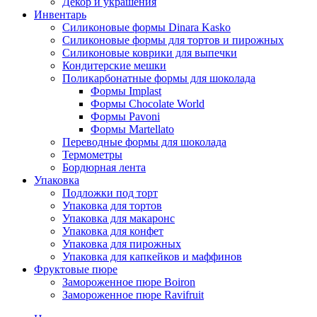
Декор и украшения
Инвентарь
Силиконовые формы Dinara Kasko
Силиконовые формы для тортов и пирожных
Силиконовые коврики для выпечки
Кондитерские мешки
Поликарбонатные формы для шоколада
Формы Implast
Формы Chocolate World
Формы Pavoni
Формы Martellato
Переводные формы для шоколада
Термометры
Бордюрная лента
Упаковка
Подложки под торт
Упаковка для тортов
Упаковка для макаронс
Упаковка для конфет
Упаковка для пирожных
Упаковка для капкейков и маффинов
Фруктовые пюре
Замороженное пюре Boiron
Замороженное пюре Ravifruit