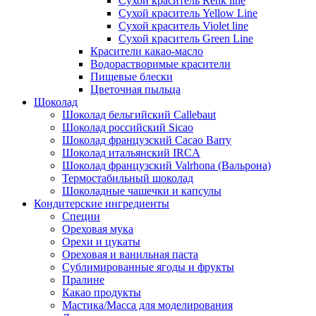
Сухой краситель Renk line
Сухой краситель Yellow Line
Сухой краситель Violet line
Сухой краситель Green Line
Красители какао-масло
Водорастворимые красители
Пищевые блески
Цветочная пыльца
Шоколад
Шоколад бельгийский Callebaut
Шоколад российский Sicao
Шоколад французский Cacao Barry
Шоколад итальянский IRCA
Шоколад французский Valrhona (Вальрона)
Термостабильный шоколад
Шоколадные чашечки и капсулы
Кондитерские ингредиенты
Специи
Ореховая мука
Орехи и цукаты
Ореховая и ванильная паста
Сублимированные ягоды и фрукты
Пралине
Какао продукты
Мастика/Масса для моделирования