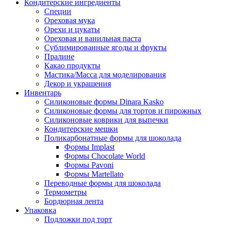
Кондитерские ингредиенты
Специи
Ореховая мука
Орехи и цукаты
Ореховая и ванильная паста
Сублимированные ягоды и фрукты
Пралине
Какао продукты
Мастика/Масса для моделирования
Декор и украшения
Инвентарь
Силиконовые формы Dinara Kasko
Силиконовые формы для тортов и пирожных
Силиконовые коврики для выпечки
Кондитерские мешки
Поликарбонатные формы для шоколада
Формы Implast
Формы Chocolate World
Формы Pavoni
Формы Martellato
Переводные формы для шоколада
Термометры
Бордюрная лента
Упаковка
Подложки под торт