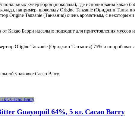
гиональных кувертюров (шоколада), где использованы какао боб
олада, например, шоколаду Origine Tanzanie (Ориджин Танзания
тюр Origine Tanzanie (Танзания) очень ароматным, с некоторым
 от Какао Барри идеально подходит для приготовления муссов и
ртюр Origine Tanzanie (Ориджин Танзания) 75% и попробовать е
альной упаковке Cacao Barry.
tter Guayaquil 64%, 5 кг. Cacao Barry