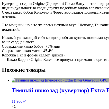
Кувертюры серии Origine (Ориджин) Cacao Barry — это виды ре
1
индивидуальностью среди других подобных видов горячего шок
кг.
Смесь какао бобов Криолло и Форестеро делают шоколад кувер
оттенок.
Это мощный, но в то же время нежный вкус. Шоколад Танзания
покрытий.
Каждый уважающий себя кондитер обязан купить шолколад куве
ваше сердце навека.
Содержание какао бобов: 75% мин
Соержание какао масла: 45.4%
Коробка 1 кг в форме каллет (дисков)
— Какао Барри «Origine Rare» все продукты приходят в оригин
Похожие товары
Темный шоколад (кувертюр) Extra Bi
11 960
₽
-
+