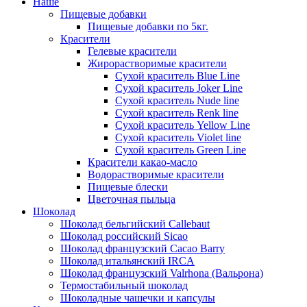
Наше
Пищевые добавки
Пищевые добавки по 5кг.
Красители
Гелевые красители
Жирорастворимые красители
Сухой краситель Blue Line
Сухой краситель Joker Line
Сухой краситель Nude line
Сухой краситель Renk line
Сухой краситель Yellow Line
Сухой краситель Violet line
Сухой краситель Green Line
Красители какао-масло
Водорастворимые красители
Пищевые блески
Цветочная пыльца
Шоколад
Шоколад бельгийский Callebaut
Шоколад российский Sicao
Шоколад французский Cacao Barry
Шоколад итальянский IRCA
Шоколад французский Valrhona (Вальрона)
Термостабильный шоколад
Шоколадные чашечки и капсулы