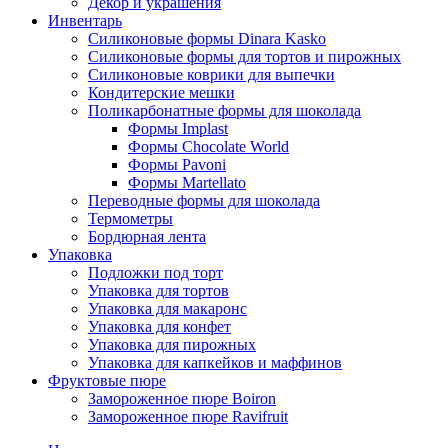
Декор и украшения
Инвентарь
Силиконовые формы Dinara Kasko
Силиконовые формы для тортов и пирожных
Силиконовые коврики для выпечки
Кондитерские мешки
Поликарбонатные формы для шоколада
Формы Implast
Формы Chocolate World
Формы Pavoni
Формы Martellato
Переводные формы для шоколада
Термометры
Бордюрная лента
Упаковка
Подложки под торт
Упаковка для тортов
Упаковка для макаронс
Упаковка для конфет
Упаковка для пирожных
Упаковка для капкейков и маффинов
Фруктовые пюре
Замороженное пюре Boiron
Замороженное пюре Ravifruit