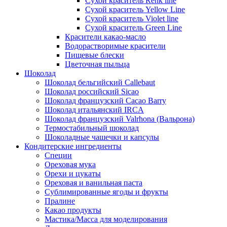
Сухой краситель Renk line
Сухой краситель Yellow Line
Сухой краситель Violet line
Сухой краситель Green Line
Красители какао-масло
Водорастворимые красители
Пищевые блески
Цветочная пыльца
Шоколад
Шоколад бельгийский Callebaut
Шоколад российский Sicao
Шоколад французский Cacao Barry
Шоколад итальянский IRCA
Шоколад французский Valrhona (Вальрона)
Термостабильный шоколад
Шоколадные чашечки и капсулы
Кондитерские ингредиенты
Специи
Ореховая мука
Орехи и цукаты
Ореховая и ванильная паста
Сублимированные ягоды и фрукты
Пралине
Какао продукты
Мастика/Масса для моделирования