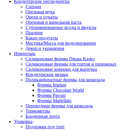
Кондитерские ингредиенты
Специи
Ореховая мука
Орехи и цукаты
Ореховая и ванильная паста
Сублимированные ягоды и фрукты
Пралине
Какао продукты
Мастика/Масса для моделирования
Декор и украшения
Инвентарь
Силиконовые формы Dinara Kasko
Силиконовые формы для тортов и пирожных
Силиконовые коврики для выпечки
Кондитерские мешки
Поликарбонатные формы для шоколада
Формы Implast
Формы Chocolate World
Формы Pavoni
Формы Martellato
Переводные формы для шоколада
Термометры
Бордюрная лента
Упаковка
Подложки под торт