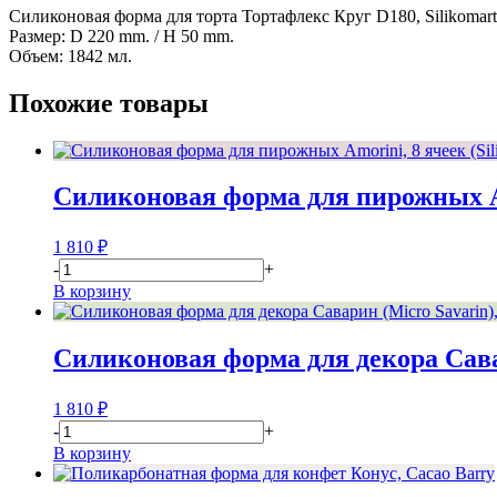
Силиконовая форма для торта Тортафлекс Круг D180, Silikomart
Silikomart
Размер: D 220 mm. / H 50 mm.
(Италия)
Объем: 1842 мл.
Похожие товары
Силиконовая форма для пирожных Amo
1 810
₽
-
+
В корзину
Силиконовая форма для декора Савар
1 810
₽
-
+
В корзину