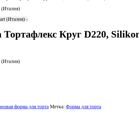
 (Италия)
 Тортафлекс Круг D220, Siliko
 (Италия)
новая форма для торта
Метка:
Форма для торта