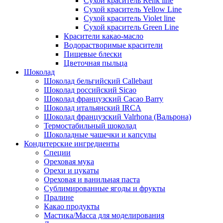
Сухой краситель Renk line
Сухой краситель Yellow Line
Сухой краситель Violet line
Сухой краситель Green Line
Красители какао-масло
Водорастворимые красители
Пищевые блески
Цветочная пыльца
Шоколад
Шоколад бельгийский Callebaut
Шоколад российский Sicao
Шоколад французский Cacao Barry
Шоколад итальянский IRCA
Шоколад французский Valrhona (Вальрона)
Термостабильный шоколад
Шоколадные чашечки и капсулы
Кондитерские ингредиенты
Специи
Ореховая мука
Орехи и цукаты
Ореховая и ванильная паста
Сублимированные ягоды и фрукты
Пралине
Какао продукты
Мастика/Масса для моделирования