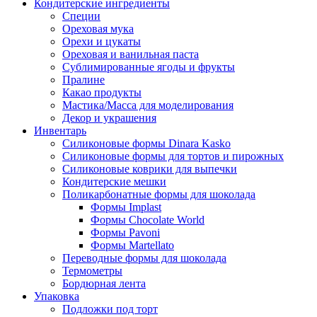
Кондитерские ингредиенты
Специи
Ореховая мука
Орехи и цукаты
Ореховая и ванильная паста
Сублимированные ягоды и фрукты
Пралине
Какао продукты
Мастика/Масса для моделирования
Декор и украшения
Инвентарь
Силиконовые формы Dinara Kasko
Силиконовые формы для тортов и пирожных
Силиконовые коврики для выпечки
Кондитерские мешки
Поликарбонатные формы для шоколада
Формы Implast
Формы Chocolate World
Формы Pavoni
Формы Martellato
Переводные формы для шоколада
Термометры
Бордюрная лента
Упаковка
Подложки под торт