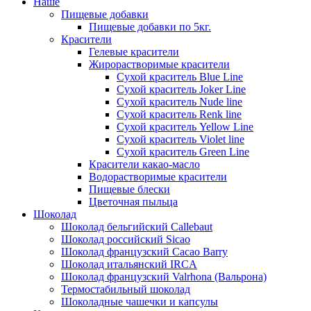
Наше
Пищевые добавки
Пищевые добавки по 5кг.
Красители
Гелевые красители
Жирорастворимые красители
Сухой краситель Blue Line
Сухой краситель Joker Line
Сухой краситель Nude line
Сухой краситель Renk line
Сухой краситель Yellow Line
Сухой краситель Violet line
Сухой краситель Green Line
Красители какао-масло
Водорастворимые красители
Пищевые блески
Цветочная пыльца
Шоколад
Шоколад бельгийский Callebaut
Шоколад российский Sicao
Шоколад французский Cacao Barry
Шоколад итальянский IRCA
Шоколад французский Valrhona (Вальрона)
Термостабильный шоколад
Шоколадные чашечки и капсулы