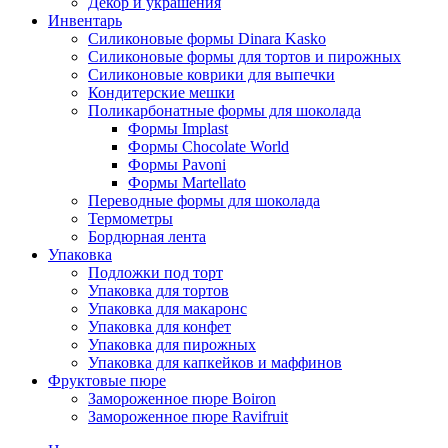
Декор и украшения
Инвентарь
Силиконовые формы Dinara Kasko
Силиконовые формы для тортов и пирожных
Силиконовые коврики для выпечки
Кондитерские мешки
Поликарбонатные формы для шоколада
Формы Implast
Формы Chocolate World
Формы Pavoni
Формы Martellato
Переводные формы для шоколада
Термометры
Бордюрная лента
Упаковка
Подложки под торт
Упаковка для тортов
Упаковка для макаронс
Упаковка для конфет
Упаковка для пирожных
Упаковка для капкейков и маффинов
Фруктовые пюре
Замороженное пюре Boiron
Замороженное пюре Ravifruit