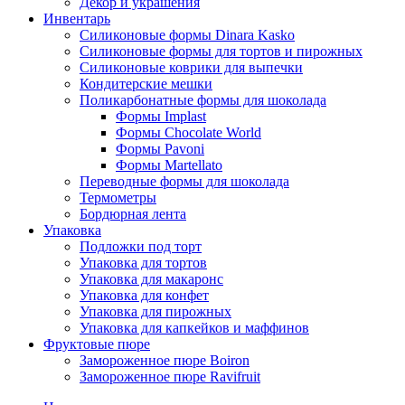
Декор и украшения
Инвентарь
Силиконовые формы Dinara Kasko
Силиконовые формы для тортов и пирожных
Силиконовые коврики для выпечки
Кондитерские мешки
Поликарбонатные формы для шоколада
Формы Implast
Формы Chocolate World
Формы Pavoni
Формы Martellato
Переводные формы для шоколада
Термометры
Бордюрная лента
Упаковка
Подложки под торт
Упаковка для тортов
Упаковка для макаронс
Упаковка для конфет
Упаковка для пирожных
Упаковка для капкейков и маффинов
Фруктовые пюре
Замороженное пюре Boiron
Замороженное пюре Ravifruit