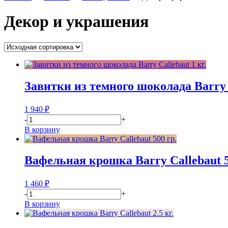
Декор и украшения
Завитки из темного шоколада Barry C
1 940
₽
-
+
В корзину
Вафельная крошка Barry Callebaut 5
1 460
₽
-
+
В корзину