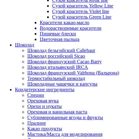
Сухой краситель Renk line
Сухой краситель Yellow Line
Сухой краситель Violet line
Сухой краситель Green Line
Красители какао-масло
Водорастворимые красители
Пищевые блески
Цветочная пыльца
Шоколад
Шоколад бельгийский Callebaut
Шоколад российский Sicao
Шоколад французский Cacao Barry
Шоколад итальянский IRCA
Шоколад французский Valrhona (Вальрона)
Термостабильный шоколад
Шоколадные чашечки и капсулы
Кондитерские ингредиенты
Специи
Ореховая мука
Орехи и цукаты
Ореховая и ванильная паста
Сублимированные ягоды и фрукты
Пралине
Какао продукты
Мастика/Масса для моделирования