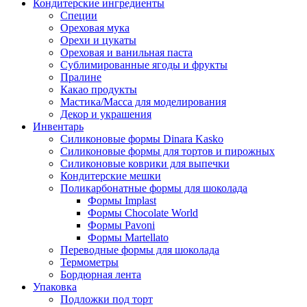
Кондитерские ингредиенты
Специи
Ореховая мука
Орехи и цукаты
Ореховая и ванильная паста
Сублимированные ягоды и фрукты
Пралине
Какао продукты
Мастика/Масса для моделирования
Декор и украшения
Инвентарь
Силиконовые формы Dinara Kasko
Силиконовые формы для тортов и пирожных
Силиконовые коврики для выпечки
Кондитерские мешки
Поликарбонатные формы для шоколада
Формы Implast
Формы Chocolate World
Формы Pavoni
Формы Martellato
Переводные формы для шоколада
Термометры
Бордюрная лента
Упаковка
Подложки под торт