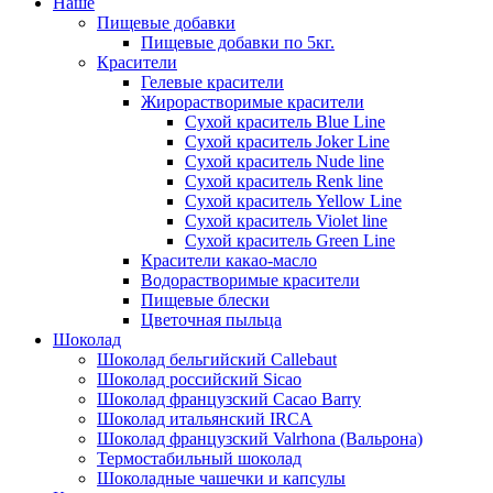
Наше
Пищевые добавки
Пищевые добавки по 5кг.
Красители
Гелевые красители
Жирорастворимые красители
Сухой краситель Blue Line
Сухой краситель Joker Line
Сухой краситель Nude line
Сухой краситель Renk line
Сухой краситель Yellow Line
Сухой краситель Violet line
Сухой краситель Green Line
Красители какао-масло
Водорастворимые красители
Пищевые блески
Цветочная пыльца
Шоколад
Шоколад бельгийский Callebaut
Шоколад российский Sicao
Шоколад французский Cacao Barry
Шоколад итальянский IRCA
Шоколад французский Valrhona (Вальрона)
Термостабильный шоколад
Шоколадные чашечки и капсулы