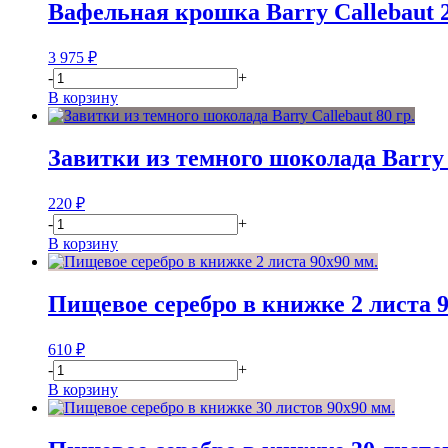
Вафельная крошка Barry Callebaut 2.
3 975
₽
-
+
В корзину
Завитки из темного шоколада Barry C
220
₽
-
+
В корзину
Пищевое серебро в книжке 2 листа 9
610
₽
-
+
В корзину