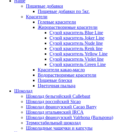
Наше
Пищевые добавки
Пищевые добавки по 5кг.
Красители
Гелевые красители
Жирорастворимые красители
Сухой краситель Blue Line
Сухой краситель Joker Line
Сухой краситель Nude line
Сухой краситель Renk line
Сухой краситель Yellow Line
Сухой краситель Violet line
Сухой краситель Green Line
Красители какао-масло
Водорастворимые красители
Пищевые блески
Цветочная пыльца
Шоколад
Шоколад бельгийский Callebaut
Шоколад российский Sicao
Шоколад французский Cacao Barry
Шоколад итальянский IRCA
Шоколад французский Valrhona (Вальрона)
Термостабильный шоколад
Шоколадные чашечки и капсулы