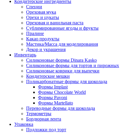
Кондитерские ингредиенты
Специи
Ореховая мука
Орехи и цукаты
Ореховая и ванильная паста
Сублимированные ягоды и фрукты
Пралине
Какао продукты
Мастика/Масса для моделирования
Декор и украшения
Инвентарь
Силиконовые формы Dinara Kasko
Силиконовые формы для тортов и пирожных
Силиконовые коврики для выпечки
Кондитерские мешки
Поликарбонатные формы для шоколада
Формы Implast
Формы Chocolate World
Формы Pavoni
Формы Martellato
Переводные формы для шоколада
Термометры
Бордюрная лента
Упаковка
Подложки под торт