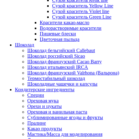
Сухой краситель Renk line
Сухой краситель Yellow Line
Сухой краситель Violet line
Сухой краситель Green Line
Красители какао-масло
Водорастворимые красители
Пищевые блески
Цветочная пыльца
Шоколад
Шоколад бельгийский Callebaut
Шоколад российский Sicao
Шоколад французский Cacao Barry
Шоколад итальянский IRCA
Шоколад французский Valrhona (Вальрона)
Термостабильный шоколад
Шоколадные чашечки и капсулы
Кондитерские ингредиенты
Специи
Ореховая мука
Орехи и цукаты
Ореховая и ванильная паста
Сублимированные ягоды и фрукты
Пралине
Какао продукты
Мастика/Масса для моделирования