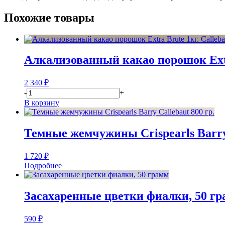
Похожие товары
Алкализованный какао порошок Extra
2 340
₽
-
+
В корзину
Темные жемчужины Crispearls Barry 
1 720
₽
Подробнее
Засахаренные цветки фиалки, 50 г
590
₽