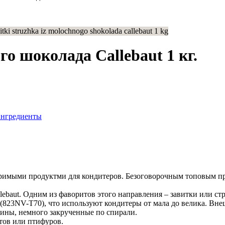
о шоколада Callebaut 1 кг.
нгредиенты
оримыми продуктми для кондитеров. Безоговорочным топовым про
ebaut. Одним из фаворитов этого направления – завитки или стр
(823NV-T70), что используют кондитеры от мала до велика. Внеш
тины, немного закрученные по спирали.
тов или птифуров.