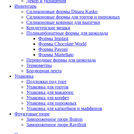
Декор и украшения
Инвентарь
Силиконовые формы Dinara Kasko
Силиконовые формы для тортов и пирожных
Силиконовые коврики для выпечки
Кондитерские мешки
Поликарбонатные формы для шоколада
Формы Implast
Формы Chocolate World
Формы Pavoni
Формы Martellato
Переводные формы для шоколада
Термометры
Бордюрная лента
Упаковка
Подложки под торт
Упаковка для тортов
Упаковка для макаронс
Упаковка для конфет
Упаковка для пирожных
Упаковка для капкейков и маффинов
Фруктовые пюре
Замороженное пюре Boiron
Замороженное пюре Ravifruit