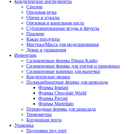
Кондитерские ингредиенты
Специи
Ореховая мука
Орехи и цукаты
Ореховая и ванильная паста
Сублимированные ягоды и фрукты
Пралине
Какао продукты
Мастика/Масса для моделирования
Декор и украшения
Инвентарь
Силиконовые формы Dinara Kasko
Силиконовые формы для тортов и пирожных
Силиконовые коврики для выпечки
Кондитерские мешки
Поликарбонатные формы для шоколада
Формы Implast
Формы Chocolate World
Формы Pavoni
Формы Martellato
Переводные формы для шоколада
Термометры
Бордюрная лента
Упаковка
Подложки под торт