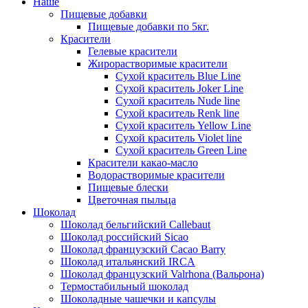
Наше
Пищевые добавки
Пищевые добавки по 5кг.
Красители
Гелевые красители
Жирорастворимые красители
Сухой краситель Blue Line
Сухой краситель Joker Line
Сухой краситель Nude line
Сухой краситель Renk line
Сухой краситель Yellow Line
Сухой краситель Violet line
Сухой краситель Green Line
Красители какао-масло
Водорастворимые красители
Пищевые блески
Цветочная пыльца
Шоколад
Шоколад бельгийский Callebaut
Шоколад российский Sicao
Шоколад французский Cacao Barry
Шоколад итальянский IRCA
Шоколад французский Valrhona (Вальрона)
Термостабильный шоколад
Шоколадные чашечки и капсулы