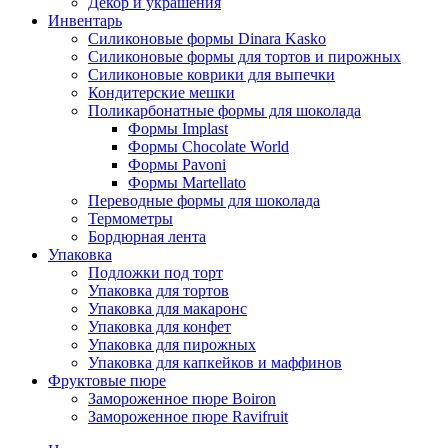
Декор и украшения
Инвентарь
Силиконовые формы Dinara Kasko
Силиконовые формы для тортов и пирожных
Силиконовые коврики для выпечки
Кондитерские мешки
Поликарбонатные формы для шоколада
Формы Implast
Формы Chocolate World
Формы Pavoni
Формы Martellato
Переводные формы для шоколада
Термометры
Бордюрная лента
Упаковка
Подложки под торт
Упаковка для тортов
Упаковка для макаронс
Упаковка для конфет
Упаковка для пирожных
Упаковка для капкейков и маффинов
Фруктовые пюре
Замороженное пюре Boiron
Замороженное пюре Ravifruit