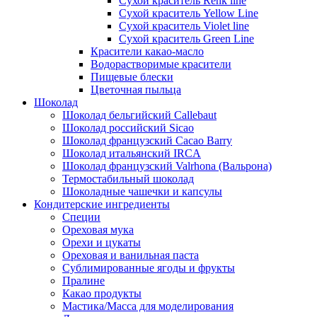
Сухой краситель Renk line
Сухой краситель Yellow Line
Сухой краситель Violet line
Сухой краситель Green Line
Красители какао-масло
Водорастворимые красители
Пищевые блески
Цветочная пыльца
Шоколад
Шоколад бельгийский Callebaut
Шоколад российский Sicao
Шоколад французский Cacao Barry
Шоколад итальянский IRCA
Шоколад французский Valrhona (Вальрона)
Термостабильный шоколад
Шоколадные чашечки и капсулы
Кондитерские ингредиенты
Специи
Ореховая мука
Орехи и цукаты
Ореховая и ванильная паста
Сублимированные ягоды и фрукты
Пралине
Какао продукты
Мастика/Масса для моделирования