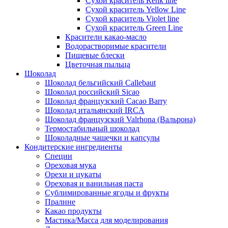
Сухой краситель Renk line
Сухой краситель Yellow Line
Сухой краситель Violet line
Сухой краситель Green Line
Красители какао-масло
Водорастворимые красители
Пищевые блески
Цветочная пыльца
Шоколад
Шоколад бельгийский Callebaut
Шоколад российский Sicao
Шоколад французский Cacao Barry
Шоколад итальянский IRCA
Шоколад французский Valrhona (Вальрона)
Термостабильный шоколад
Шоколадные чашечки и капсулы
Кондитерские ингредиенты
Специи
Ореховая мука
Орехи и цукаты
Ореховая и ванильная паста
Сублимированные ягоды и фрукты
Пралине
Какао продукты
Мастика/Масса для моделирования