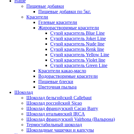
Наше
Пищевые добавки
Пищевые добавки по 5кг.
Красители
Гелевые красители
Жирорастворимые красители
Сухой краситель Blue Line
Сухой краситель Joker Line
Сухой краситель Nude line
Сухой краситель Renk line
Сухой краситель Yellow Line
Сухой краситель Violet line
Сухой краситель Green Line
Красители какао-масло
Водорастворимые красители
Пищевые блески
Цветочная пыльца
Шоколад
Шоколад бельгийский Callebaut
Шоколад российский Sicao
Шоколад французский Cacao Barry
Шоколад итальянский IRCA
Шоколад французский Valrhona (Вальрона)
Термостабильный шоколад
Шоколадные чашечки и капсулы