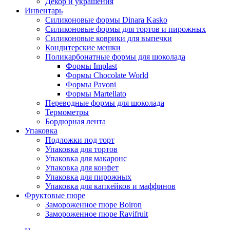
Декор и украшения
Инвентарь
Силиконовые формы Dinara Kasko
Силиконовые формы для тортов и пирожных
Силиконовые коврики для выпечки
Кондитерские мешки
Поликарбонатные формы для шоколада
Формы Implast
Формы Chocolate World
Формы Pavoni
Формы Martellato
Переводные формы для шоколада
Термометры
Бордюрная лента
Упаковка
Подложки под торт
Упаковка для тортов
Упаковка для макаронс
Упаковка для конфет
Упаковка для пирожных
Упаковка для капкейков и маффинов
Фруктовые пюре
Замороженное пюре Boiron
Замороженное пюре Ravifruit