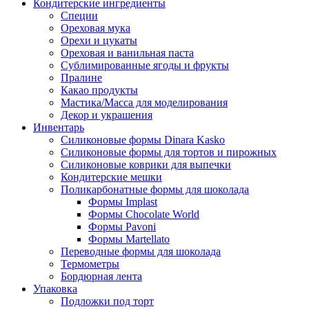
Кондитерские ингредиенты
Специи
Ореховая мука
Орехи и цукаты
Ореховая и ванильная паста
Сублимированные ягоды и фрукты
Пралине
Какао продукты
Мастика/Масса для моделирования
Декор и украшения
Инвентарь
Силиконовые формы Dinara Kasko
Силиконовые формы для тортов и пирожных
Силиконовые коврики для выпечки
Кондитерские мешки
Поликарбонатные формы для шоколада
Формы Implast
Формы Chocolate World
Формы Pavoni
Формы Martellato
Переводные формы для шоколада
Термометры
Бордюрная лента
Упаковка
Подложки под торт