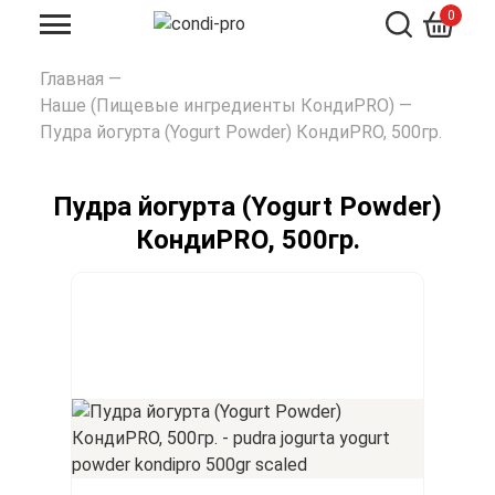
0
Искать
Главная
—
Наше (Пищевые ингредиенты КондиPRO)
—
Пудра йогурта (Yogurt Powder) КондиPRO, 500гр.
Пудра йогурта (Yogurt Powder)
КондиPRO, 500гр.