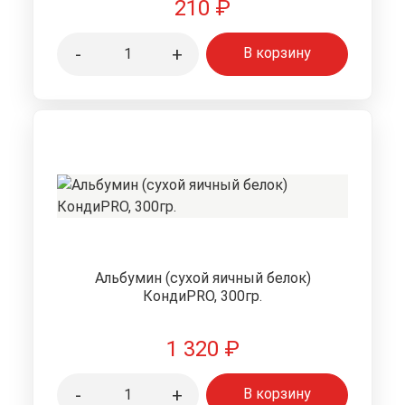
210
₽
-
+
В корзину
Альбумин (сухой яичный белок)
КондиPRO, 300гр.
1 320
₽
-
+
В корзину