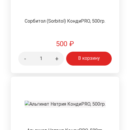
Сорбитол (Sorbitol) КондиPRO, 500гр.
500
₽
-
+
В корзину