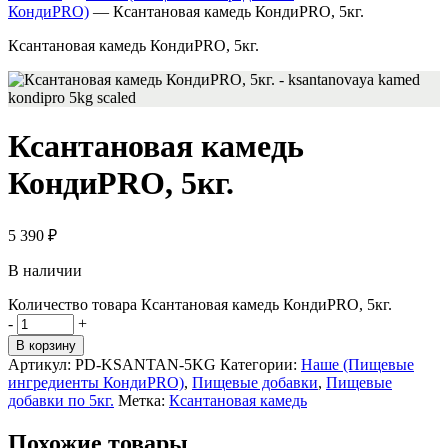
КондиPRO)
—
Ксантановая камедь КондиPRO, 5кг.
Ксантановая камедь КондиPRO, 5кг.
Ксантановая камедь
КондиPRO, 5кг.
5 390
₽
В наличии
Количество товара Ксантановая камедь КондиPRO, 5кг.
-
+
В корзину
Артикул:
PD-KSANTAN-5KG
Категории:
Наше (Пищевые
ингредиенты КондиPRO)
,
Пищевые добавки
,
Пищевые
добавки по 5кг.
Метка:
Ксантановая камедь
Похожие товары