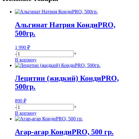
Альгинат Натрия КондиPRO,
500гр.
1 990
₽
-
+
В корзину
Лецитин (жидкий) КондиPRO,
500гр.
890
₽
-
+
В корзину
Агар-агар КондиPRO, 500 гр.