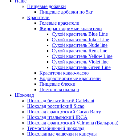
Наше
Пищевые добавки
Пищевые добавки по 5кг.
Красители
Гелевые красители
Жирорастворимые красители
Сухой краситель Blue Line
Сухой краситель Joker Line
Сухой краситель Nude line
Сухой краситель Renk line
Сухой краситель Yellow Line
Сухой краситель Violet line
Сухой краситель Green Line
Красители какао-масло
Водорастворимые красители
Пищевые блески
Цветочная пыльца
Шоколад
Шоколад бельгийский Callebaut
Шоколад российский Sicao
Шоколад французский Cacao Barry
Шоколад итальянский IRCA
Шоколад французский Valrhona (Вальрона)
Термостабильный шоколад
Шоколадные чашечки и капсулы