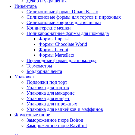
Декор и украшения
Инвентарь
Силиконовые формы Dinara Kasko
Силиконовые формы для тортов и пирожных
Силиконовые коврики для выпечки
Кондитерские мешки
Поликарбонатные формы для шоколада
Формы Implast
Формы Chocolate World
Формы Pavoni
Формы Martellato
Переводные формы для шоколада
Термометры
Бордюрная лента
Упаковка
Подложки под торт
Упаковка для тортов
Упаковка для макаронс
Упаковка для конфет
Упаковка для пирожных
Упаковка для капкейков и маффинов
Фруктовые пюре
Замороженное пюре Boiron
Замороженное пюре Ravifruit