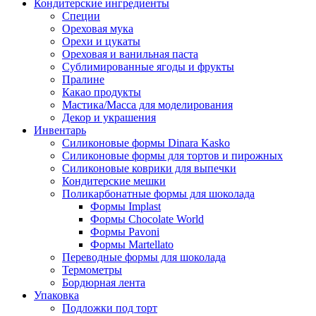
Кондитерские ингредиенты
Специи
Ореховая мука
Орехи и цукаты
Ореховая и ванильная паста
Сублимированные ягоды и фрукты
Пралине
Какао продукты
Мастика/Масса для моделирования
Декор и украшения
Инвентарь
Силиконовые формы Dinara Kasko
Силиконовые формы для тортов и пирожных
Силиконовые коврики для выпечки
Кондитерские мешки
Поликарбонатные формы для шоколада
Формы Implast
Формы Chocolate World
Формы Pavoni
Формы Martellato
Переводные формы для шоколада
Термометры
Бордюрная лента
Упаковка
Подложки под торт