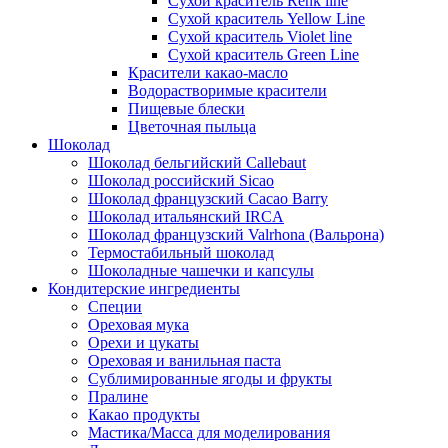
Сухой краситель Renk line
Сухой краситель Yellow Line
Сухой краситель Violet line
Сухой краситель Green Line
Красители какао-масло
Водорастворимые красители
Пищевые блески
Цветочная пыльца
Шоколад
Шоколад бельгийский Callebaut
Шоколад российский Sicao
Шоколад французский Cacao Barry
Шоколад итальянский IRCA
Шоколад французский Valrhona (Вальрона)
Термостабильный шоколад
Шоколадные чашечки и капсулы
Кондитерские ингредиенты
Специи
Ореховая мука
Орехи и цукаты
Ореховая и ванильная паста
Сублимированные ягоды и фрукты
Пралине
Какао продукты
Мастика/Масса для моделирования