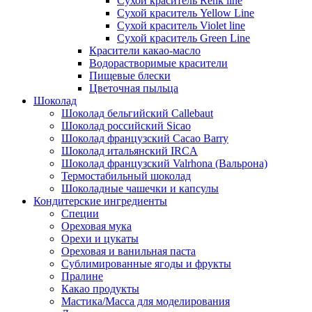
Сухой краситель Renk line
Сухой краситель Yellow Line
Сухой краситель Violet line
Сухой краситель Green Line
Красители какао-масло
Водорастворимые красители
Пищевые блески
Цветочная пыльца
Шоколад
Шоколад бельгийский Callebaut
Шоколад российский Sicao
Шоколад французский Cacao Barry
Шоколад итальянский IRCA
Шоколад французский Valrhona (Вальрона)
Термостабильный шоколад
Шоколадные чашечки и капсулы
Кондитерские ингредиенты
Специи
Ореховая мука
Орехи и цукаты
Ореховая и ванильная паста
Сублимированные ягоды и фрукты
Пралине
Какао продукты
Мастика/Масса для моделирования