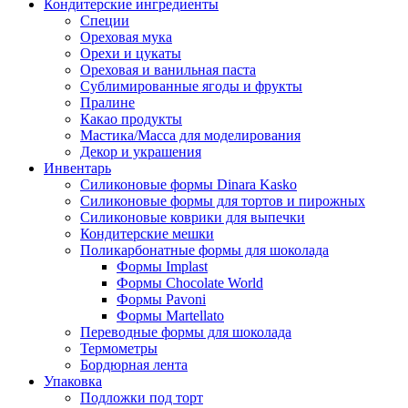
Кондитерские ингредиенты
Специи
Ореховая мука
Орехи и цукаты
Ореховая и ванильная паста
Сублимированные ягоды и фрукты
Пралине
Какао продукты
Мастика/Масса для моделирования
Декор и украшения
Инвентарь
Силиконовые формы Dinara Kasko
Силиконовые формы для тортов и пирожных
Силиконовые коврики для выпечки
Кондитерские мешки
Поликарбонатные формы для шоколада
Формы Implast
Формы Chocolate World
Формы Pavoni
Формы Martellato
Переводные формы для шоколада
Термометры
Бордюрная лента
Упаковка
Подложки под торт