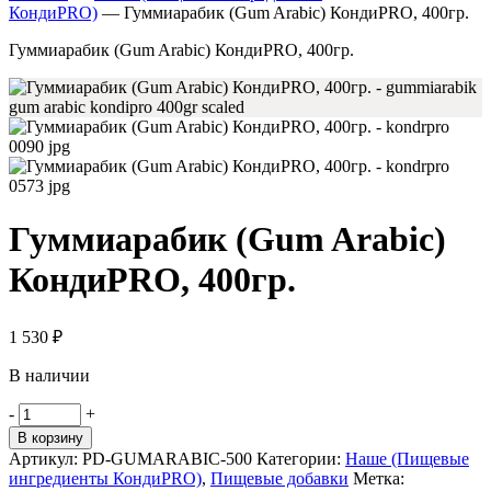
КондиPRO)
—
Гуммиарабик (Gum Arabic) КондиPRO, 400гр.
Гуммиарабик (Gum Arabic) КондиPRO, 400гр.
Гуммиарабик (Gum Arabic)
КондиPRO, 400гр.
1 530
₽
В наличии
Количество
-
+
товара
В корзину
Гуммиарабик
Артикул:
PD-GUMARABIC-500
Категории:
Наше (Пищевые
(Gum
ингредиенты КондиPRO)
,
Пищевые добавки
Метка:
Arabic)