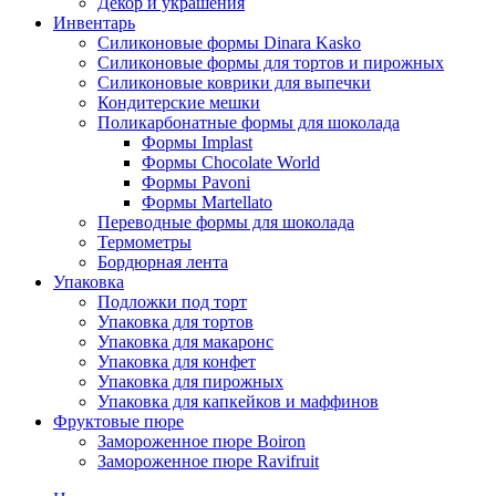
Декор и украшения
Инвентарь
Силиконовые формы Dinara Kasko
Силиконовые формы для тортов и пирожных
Силиконовые коврики для выпечки
Кондитерские мешки
Поликарбонатные формы для шоколада
Формы Implast
Формы Chocolate World
Формы Pavoni
Формы Martellato
Переводные формы для шоколада
Термометры
Бордюрная лента
Упаковка
Подложки под торт
Упаковка для тортов
Упаковка для макаронс
Упаковка для конфет
Упаковка для пирожных
Упаковка для капкейков и маффинов
Фруктовые пюре
Замороженное пюре Boiron
Замороженное пюре Ravifruit