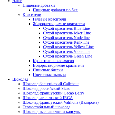
Наше
Пищевые добавки
Пищевые добавки по 5кг.
Красители
Гелевые красители
Жирорастворимые красители
Сухой краситель Blue Line
Сухой краситель Joker Line
Сухой краситель Nude line
Сухой краситель Renk line
Сухой краситель Yellow Line
Сухой краситель Violet line
Сухой краситель Green Line
Красители какао-масло
Водорастворимые красители
Пищевые блески
Цветочная пыльца
Шоколад
Шоколад бельгийский Callebaut
Шоколад российский Sicao
Шоколад французский Cacao Barry
Шоколад итальянский IRCA
Шоколад французский Valrhona (Вальрона)
Термостабильный шоколад
Шоколадные чашечки и капсулы