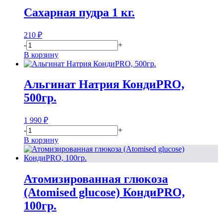
Сахарная пудра 1 кг.
210
₽
-
+
В корзину
Альгинат Натрия КондиPRO,
500гр.
1 990
₽
-
+
В корзину
Атомизированная глюкоза
(Atomised glucose) КондиPRO,
100гр.