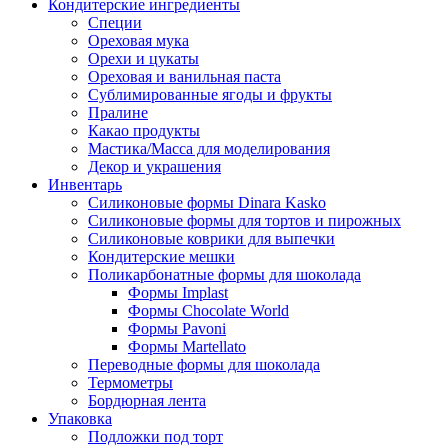
Кондитерские ингредиенты
Специи
Ореховая мука
Орехи и цукаты
Ореховая и ванильная паста
Сублимированные ягоды и фрукты
Пралине
Какао продукты
Мастика/Масса для моделирования
Декор и украшения
Инвентарь
Силиконовые формы Dinara Kasko
Силиконовые формы для тортов и пирожных
Силиконовые коврики для выпечки
Кондитерские мешки
Поликарбонатные формы для шоколада
Формы Implast
Формы Chocolate World
Формы Pavoni
Формы Martellato
Переводные формы для шоколада
Термометры
Бордюрная лента
Упаковка
Подложки под торт