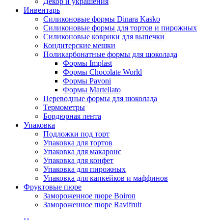
Декор и украшения
Инвентарь
Силиконовые формы Dinara Kasko
Силиконовые формы для тортов и пирожных
Силиконовые коврики для выпечки
Кондитерские мешки
Поликарбонатные формы для шоколада
Формы Implast
Формы Chocolate World
Формы Pavoni
Формы Martellato
Переводные формы для шоколада
Термометры
Бордюрная лента
Упаковка
Подложки под торт
Упаковка для тортов
Упаковка для макаронс
Упаковка для конфет
Упаковка для пирожных
Упаковка для капкейков и маффинов
Фруктовые пюре
Замороженное пюре Boiron
Замороженное пюре Ravifruit