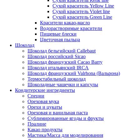
Сухой краситель Renk line
Сухой краситель Yellow Line
Сухой краситель Violet line
Сухой краситель Green Line
Красители какао-масло
Водорастворимые красители
Пищевые блески
Цветочная пыльца
Шоколад
Шоколад бельгийский Callebaut
Шоколад российский Sicao
Шоколад французский Cacao Barry
Шоколад итальянский IRCA
Шоколад французский Valrhona (Вальрона)
Термостабильный шоколад
Шоколадные чашечки и капсулы
Кондитерские ингредиенты
Специи
Ореховая мука
Орехи и цукаты
Ореховая и ванильная паста
Сублимированные ягоды и фрукты
Пралине
Какао продукты
Мастика/Масса для моделирования