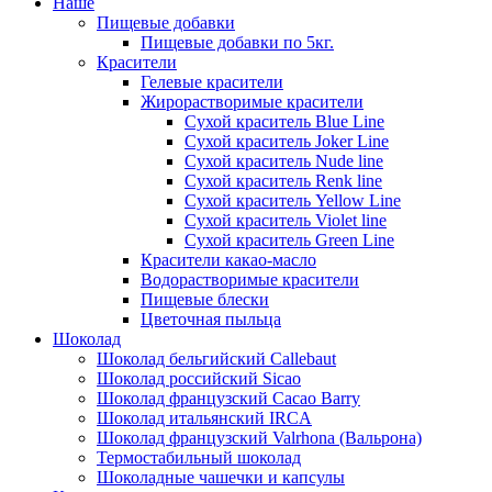
Наше
Пищевые добавки
Пищевые добавки по 5кг.
Красители
Гелевые красители
Жирорастворимые красители
Сухой краситель Blue Line
Сухой краситель Joker Line
Сухой краситель Nude line
Сухой краситель Renk line
Сухой краситель Yellow Line
Сухой краситель Violet line
Сухой краситель Green Line
Красители какао-масло
Водорастворимые красители
Пищевые блески
Цветочная пыльца
Шоколад
Шоколад бельгийский Callebaut
Шоколад российский Sicao
Шоколад французский Cacao Barry
Шоколад итальянский IRCA
Шоколад французский Valrhona (Вальрона)
Термостабильный шоколад
Шоколадные чашечки и капсулы