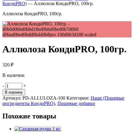
КондиPRO)
—
Аллюлоза КондиPRO, 100гр.
Аллюлоза КондиPRO, 100гр.
Аллюлоза КондиPRO, 100гр.
320
₽
В наличии
Количество
-
+
товара
В корзину
Аллюлоза
Артикул:
PD-ALLULOZA-100
Категории:
Наше (Пищевые
КондиPRO,
ингредиенты КондиPRO)
,
Пищевые добавки
100гр.
Похожие товары