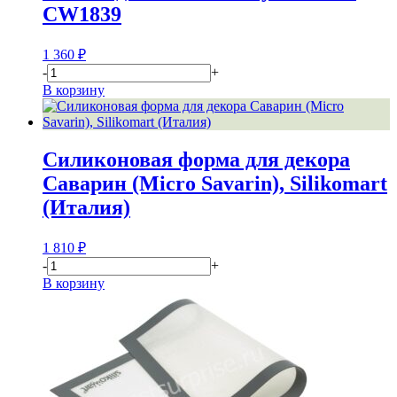
CW1839
1 360
₽
-
+
В корзину
Силиконовая форма для декора
Саварин (Micro Savarin), Silikomart
(Италия)
1 810
₽
-
+
В корзину