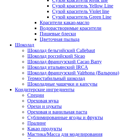
Сухой краситель Renk line
Сухой краситель Yellow Line
Сухой краситель Violet line
Сухой краситель Green Line
Красители какао-масло
Водорастворимые красители
Пищевые блески
Цветочная пыльца
Шоколад
Шоколад бельгийский Callebaut
Шоколад российский Sicao
Шоколад французский Cacao Barry
Шоколад итальянский IRCA
Шоколад французский Valrhona (Вальрона)
Термостабильный шоколад
Шоколадные чашечки и капсулы
Кондитерские ингредиенты
Специи
Ореховая мука
Орехи и цукаты
Ореховая и ванильная паста
Сублимированные ягоды и фрукты
Пралине
Какао продукты
Мастика/Масса для моделирования