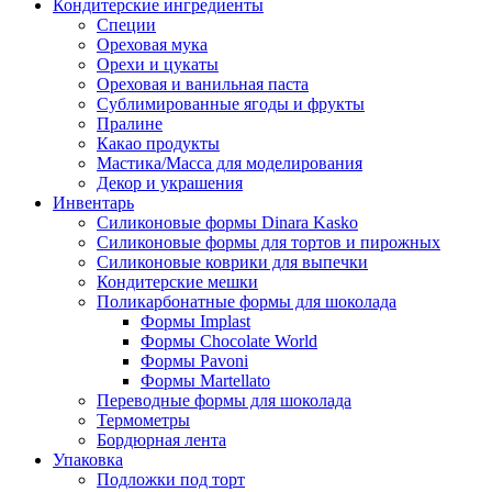
Кондитерские ингредиенты
Специи
Ореховая мука
Орехи и цукаты
Ореховая и ванильная паста
Сублимированные ягоды и фрукты
Пралине
Какао продукты
Мастика/Масса для моделирования
Декор и украшения
Инвентарь
Силиконовые формы Dinara Kasko
Силиконовые формы для тортов и пирожных
Силиконовые коврики для выпечки
Кондитерские мешки
Поликарбонатные формы для шоколада
Формы Implast
Формы Chocolate World
Формы Pavoni
Формы Martellato
Переводные формы для шоколада
Термометры
Бордюрная лента
Упаковка
Подложки под торт