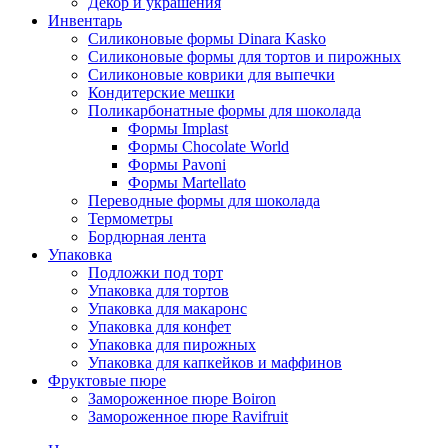
Декор и украшения
Инвентарь
Силиконовые формы Dinara Kasko
Силиконовые формы для тортов и пирожных
Силиконовые коврики для выпечки
Кондитерские мешки
Поликарбонатные формы для шоколада
Формы Implast
Формы Chocolate World
Формы Pavoni
Формы Martellato
Переводные формы для шоколада
Термометры
Бордюрная лента
Упаковка
Подложки под торт
Упаковка для тортов
Упаковка для макаронс
Упаковка для конфет
Упаковка для пирожных
Упаковка для капкейков и маффинов
Фруктовые пюре
Замороженное пюре Boiron
Замороженное пюре Ravifruit