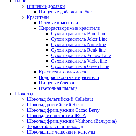
Наше
Пищевые добавки
Пищевые добавки по 5кг.
Красители
Гелевые красители
Жирорастворимые красители
Сухой краситель Blue Line
Сухой краситель Joker Line
Сухой краситель Nude line
Сухой краситель Renk line
Сухой краситель Yellow Line
Сухой краситель Violet line
Сухой краситель Green Line
Красители какао-масло
Водорастворимые красители
Пищевые блески
Цветочная пыльца
Шоколад
Шоколад бельгийский Callebaut
Шоколад российский Sicao
Шоколад французский Cacao Barry
Шоколад итальянский IRCA
Шоколад французский Valrhona (Вальрона)
Термостабильный шоколад
Шоколадные чашечки и капсулы