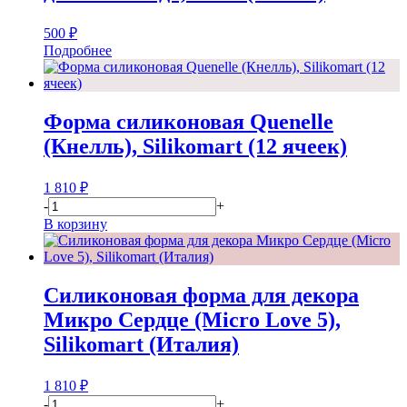
500
₽
Подробнее
Форма силиконовая Quenelle
(Кнелль), Silikomart (12 ячеек)
1 810
₽
-
+
В корзину
Силиконовая форма для декора
Микро Сердце (Micro Love 5),
Silikomart (Италия)
1 810
₽
-
+