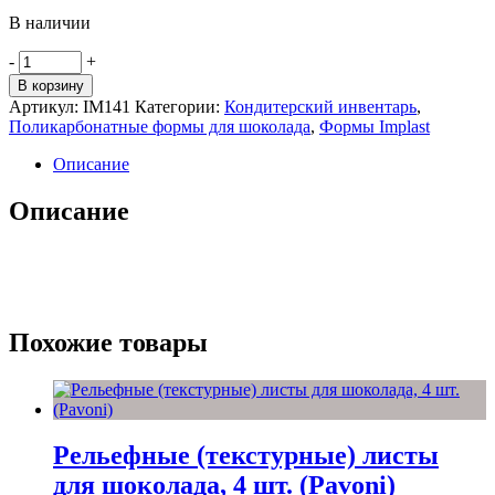
В наличии
Количество
-
+
товара
В корзину
Поликарбонатная
Артикул:
IM141
Категории:
Кондитерский инвентарь
,
форма
Поликарбонатные формы для шоколада
,
Формы Implast
для
шоколада
Описание
IM141
"Шоколадный
Описание
декор
"Квадрат
с
узором"
Похожие товары
Рельефные (текстурные) листы
для шоколада, 4 шт. (Pavoni)