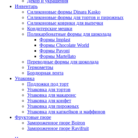
Декор и украшения
Инвентарь
Силиконовые формы Dinara Kasko
Силиконовые формы для тортов и пирожных
Силиконовые коврики для выпечки
Кондитерские мешки
Поликарбонатные формы для шоколада
Формы Implast
Формы Chocolate World
Формы Pavoni
Формы Martellato
Переводные формы для шоколада
Термометры
Бордюрная лента
Упаковка
Подложки под торт
Упаковка для тортов
Упаковка для макаронс
Упаковка для конфет
Упаковка для пирожных
Упаковка для капкейков и маффинов
Фруктовые пюре
Замороженное пюре Boiron
Замороженное пюре Ravifruit