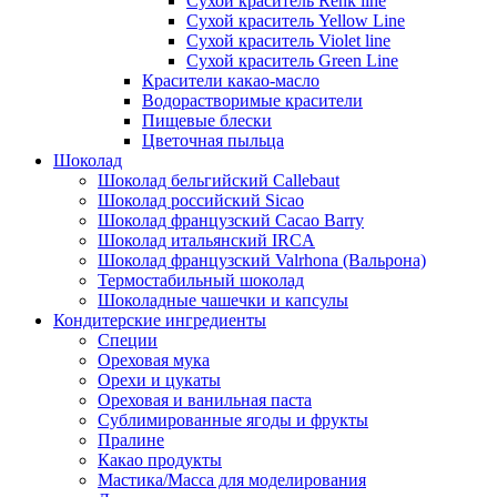
Сухой краситель Renk line
Сухой краситель Yellow Line
Сухой краситель Violet line
Сухой краситель Green Line
Красители какао-масло
Водорастворимые красители
Пищевые блески
Цветочная пыльца
Шоколад
Шоколад бельгийский Callebaut
Шоколад российский Sicao
Шоколад французский Cacao Barry
Шоколад итальянский IRCA
Шоколад французский Valrhona (Вальрона)
Термостабильный шоколад
Шоколадные чашечки и капсулы
Кондитерские ингредиенты
Специи
Ореховая мука
Орехи и цукаты
Ореховая и ванильная паста
Сублимированные ягоды и фрукты
Пралине
Какао продукты
Мастика/Масса для моделирования