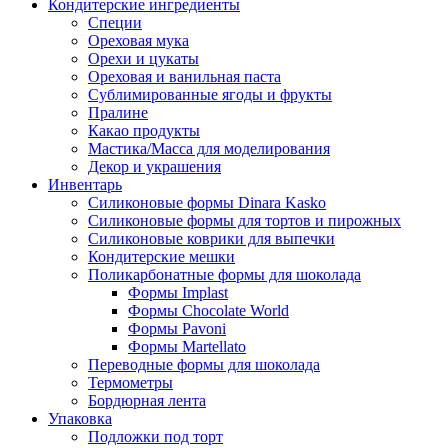
Кондитерские ингредиенты
Специи
Ореховая мука
Орехи и цукаты
Ореховая и ванильная паста
Сублимированные ягоды и фрукты
Пралине
Какао продукты
Мастика/Масса для моделирования
Декор и украшения
Инвентарь
Силиконовые формы Dinara Kasko
Силиконовые формы для тортов и пирожных
Силиконовые коврики для выпечки
Кондитерские мешки
Поликарбонатные формы для шоколада
Формы Implast
Формы Chocolate World
Формы Pavoni
Формы Martellato
Переводные формы для шоколада
Термометры
Бордюрная лента
Упаковка
Подложки под торт