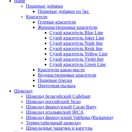
Наше
Пищевые добавки
Пищевые добавки по 5кг.
Красители
Гелевые красители
Жирорастворимые красители
Сухой краситель Blue Line
Сухой краситель Joker Line
Сухой краситель Nude line
Сухой краситель Renk line
Сухой краситель Yellow Line
Сухой краситель Violet line
Сухой краситель Green Line
Красители какао-масло
Водорастворимые красители
Пищевые блески
Цветочная пыльца
Шоколад
Шоколад бельгийский Callebaut
Шоколад российский Sicao
Шоколад французский Cacao Barry
Шоколад итальянский IRCA
Шоколад французский Valrhona (Вальрона)
Термостабильный шоколад
Шоколадные чашечки и капсулы