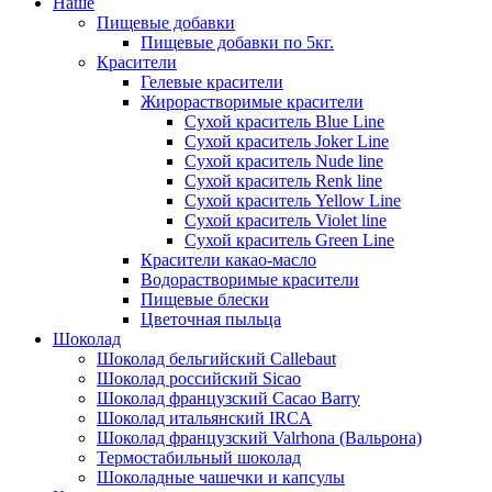
Наше
Пищевые добавки
Пищевые добавки по 5кг.
Красители
Гелевые красители
Жирорастворимые красители
Сухой краситель Blue Line
Сухой краситель Joker Line
Сухой краситель Nude line
Сухой краситель Renk line
Сухой краситель Yellow Line
Сухой краситель Violet line
Сухой краситель Green Line
Красители какао-масло
Водорастворимые красители
Пищевые блески
Цветочная пыльца
Шоколад
Шоколад бельгийский Callebaut
Шоколад российский Sicao
Шоколад французский Cacao Barry
Шоколад итальянский IRCA
Шоколад французский Valrhona (Вальрона)
Термостабильный шоколад
Шоколадные чашечки и капсулы