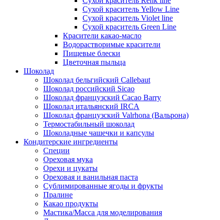
Сухой краситель Renk line
Сухой краситель Yellow Line
Сухой краситель Violet line
Сухой краситель Green Line
Красители какао-масло
Водорастворимые красители
Пищевые блески
Цветочная пыльца
Шоколад
Шоколад бельгийский Callebaut
Шоколад российский Sicao
Шоколад французский Cacao Barry
Шоколад итальянский IRCA
Шоколад французский Valrhona (Вальрона)
Термостабильный шоколад
Шоколадные чашечки и капсулы
Кондитерские ингредиенты
Специи
Ореховая мука
Орехи и цукаты
Ореховая и ванильная паста
Сублимированные ягоды и фрукты
Пралине
Какао продукты
Мастика/Масса для моделирования