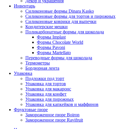
Декор и украшения
Инвентарь
Силиконовые формы Dinara Kasko
Силиконовые формы для тортов и пирожных
Силиконовые коврики для выпечки
Кондитерские мешки
Поликарбонатные формы для шоколада
Формы Implast
Формы Chocolate World
Формы Pavoni
Формы Martellato
Переводные формы для шоколада
Термометры
Бордюрная лента
Упаковка
Подложки под торт
Упаковка для тортов
Упаковка для макаронс
Упаковка для конфет
Упаковка для пирожных
Упаковка для капкейков и маффинов
Фруктовые пюре
Замороженное пюре Boiron
Замороженное пюре Ravifruit