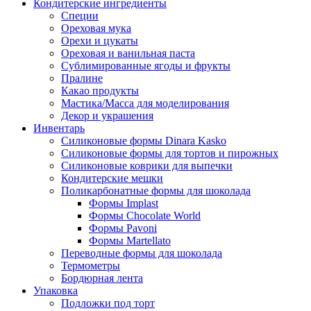
Кондитерские ингредиенты
Специи
Ореховая мука
Орехи и цукаты
Ореховая и ванильная паста
Сублимированные ягоды и фрукты
Пралине
Какао продукты
Мастика/Масса для моделирования
Декор и украшения
Инвентарь
Силиконовые формы Dinara Kasko
Силиконовые формы для тортов и пирожных
Силиконовые коврики для выпечки
Кондитерские мешки
Поликарбонатные формы для шоколада
Формы Implast
Формы Chocolate World
Формы Pavoni
Формы Martellato
Переводные формы для шоколада
Термометры
Бордюрная лента
Упаковка
Подложки под торт