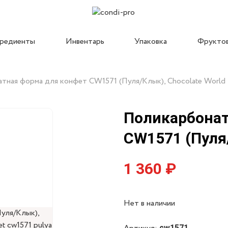
гредиенты
Инвентарь
Упаковка
Фрукто
тная форма для конфет CW1571 (Пуля/Клык), Chocolate World
Поликарбонат
Формы Implast
CW1571 (Пуля/
Формы Chocolate World
Формы Pavoni
Формы Martellato
1 360
₽
Нет в наличии
cw1571