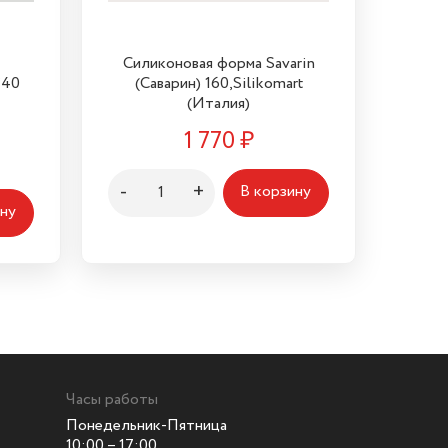
Силиконовая форма Savarin
*40
(Саварин) 160,Silikomart
(Италия)
1 770
₽
-
+
В корзину
ину
Часы работы
Понедельник-Пятница
10:00 – 17:00