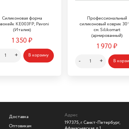
Силиконовая форма
Профессиональный
вокейк KE003FP, Pavoni
силиконовый коврик 30
(Италия)
см. Silikomart
(армированный)
1 350
₽
1 970
₽
+
В корзину
-
+
В корз
Адрес
Доставка
197375, г. Санкт-Петербург,
Оптовикам
Афанасьевская д.1