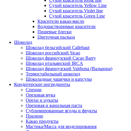
Сухой краситель Renk line
Сухой краситель Yellow Line
Сухой краситель Violet line
Сухой краситель Green Line
Красители какао-масло
Водорастворимые красители
Пищевые блески
Цветочная пыльца
Шоколад
Шоколад бельгийский Callebaut
Шоколад российский Sicao
Шоколад французский Cacao Barry
Шоколад итальянский IRCA
Шоколад французский Valrhona (Вальрона)
Термостабильный шоколад
Шоколадные чашечки и капсулы
Кондитерские ингредиенты
Специи
Ореховая мука
Орехи и цукаты
Ореховая и ванильная паста
Сублимированные ягоды и фрукты
Пралине
Какао продукты
Мастика/Масса для моделирования