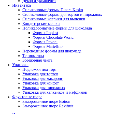
Декор и украшения
Инвентарь
Силиконовые формы Dinara Kasko
Силиконовые формы для тортов и пирожных
Силиконовые коврики для выпечки
Кондитерские мешки
Поликарбонатные формы для шоколада
Формы Implast
Формы Chocolate World
Формы Pavoni
Формы Martellato
Переводные формы для шоколада
Термометры
Бордюрная лента
Упаковка
Подложки под торт
Упаковка для тортов
Упаковка для макаронс
Упаковка для конфет
Упаковка для пирожных
Упаковка для капкейков и маффинов
Фруктовые пюре
Замороженное пюре Boiron
Замороженное пюре Ravifruit