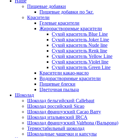
Наше
Пищевые добавки
Пищевые добавки по 5кг.
Красители
Гелевые красители
Жирорастворимые красители
Сухой краситель Blue Line
Сухой краситель Joker Line
Сухой краситель Nude line
Сухой краситель Renk line
Сухой краситель Yellow Line
Сухой краситель Violet line
Сухой краситель Green Line
Красители какао-масло
Водорастворимые красители
Пищевые блески
Цветочная пыльца
Шоколад
Шоколад бельгийский Callebaut
Шоколад российский Sicao
Шоколад французский Cacao Barry
Шоколад итальянский IRCA
Шоколад французский Valrhona (Вальрона)
Термостабильный шоколад
Шоколадные чашечки и капсулы