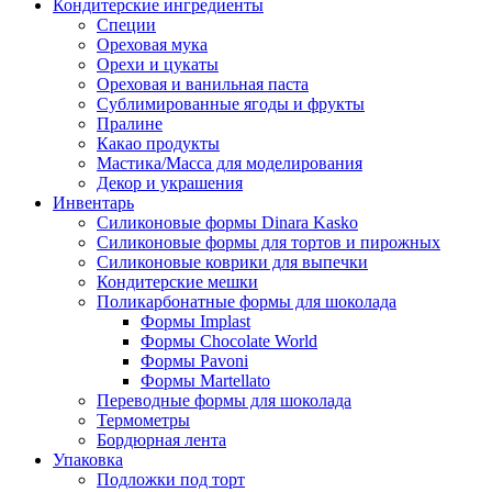
Кондитерские ингредиенты
Специи
Ореховая мука
Орехи и цукаты
Ореховая и ванильная паста
Сублимированные ягоды и фрукты
Пралине
Какао продукты
Мастика/Масса для моделирования
Декор и украшения
Инвентарь
Силиконовые формы Dinara Kasko
Силиконовые формы для тортов и пирожных
Силиконовые коврики для выпечки
Кондитерские мешки
Поликарбонатные формы для шоколада
Формы Implast
Формы Chocolate World
Формы Pavoni
Формы Martellato
Переводные формы для шоколада
Термометры
Бордюрная лента
Упаковка
Подложки под торт