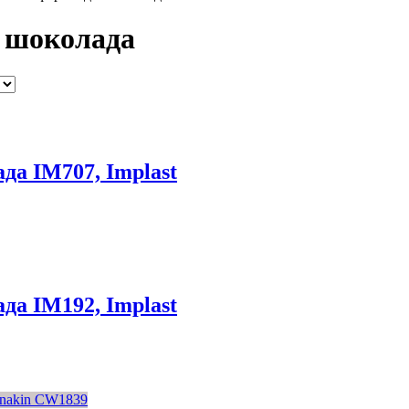
 шоколада
да IM707, Implast
да IM192, Implast