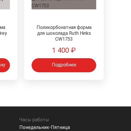
ма
Поликорбонатная форма
rey
для шоколада Ruth Hinks
CW1753
1 400
₽
ину
Подробнее
Часы работы
Понедельник-Пятница