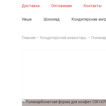
Доставка
Оптовикам
Контакты
Наше
Шоколад
Кондитерские инг
Пищевые добавки по 5кг.
Главная
—
Кондитерский инвентарь
—
Поликар
Гелевые красители
Жирорастворимые красители
Сухой краситель Blue Line
Сухой краситель Joker Line
Сухой краситель Nude line
Сухой краситель Renk line
Сухой краситель Yellow Line
Сухой краситель Violet line
Сухой краситель Green Line
Красители какао-масло
Водорастворимые красители