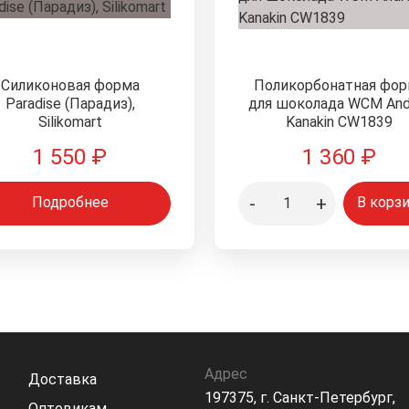
Силиконовая форма
Поликорбонатная фор
Paradise (Парадиз),
для шоколада WCM And
Silikomart
Kanakin CW1839
1 550
₽
1 360
₽
-
+
Подробнее
В корз
Адрес
Доставка
197375, г. Санкт-Петербург,
Оптовикам