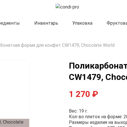
редиенты
Инвентарь
Упаковка
Фруктов
бонатная форма для конфет CW1479, Chocolate World
Поликарбонат
Формы Implast
CW1479, Choco
Формы Chocolate World
Формы Pavoni
Формы Martellato
1 270
₽
Вес: 19 г.
Кол-во плиток на форме: 2
Размеры изделия на выход