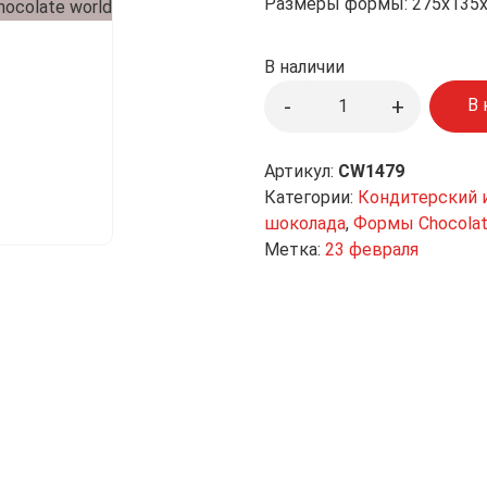
Размеры формы: 275x135x
В наличии
Количество
-
+
В 
товара
Поликарбонатная
форма
Артикул:
CW1479
для
Категории:
Кондитерский 
конфет
шоколада
,
Формы Chocolat
CW1479,
Метка:
23 февраля
Chocolate
World