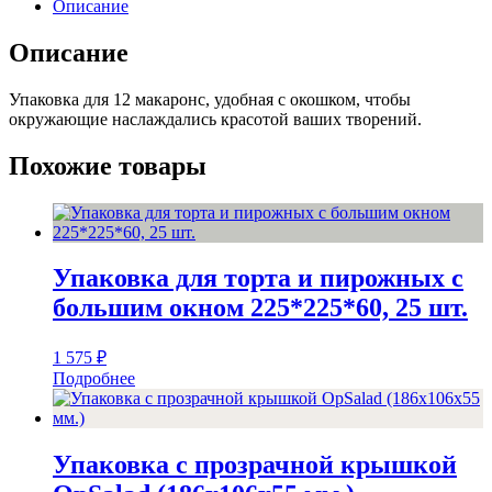
(макаронс)
Описание
на
12шт.,
Описание
10
уп.
Упаковка для 12 макаронс, удобная с окошком, чтобы
(180x110x55
окружающие наслаждались красотой ваших творений.
мм.)
Похожие товары
Упаковка для торта и пирожных с
большим окном 225*225*60, 25 шт.
1 575
₽
Подробнее
Упаковка с прозрачной крышкой