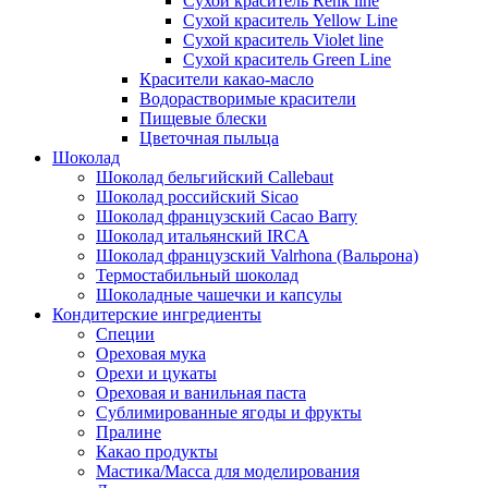
Сухой краситель Renk line
Сухой краситель Yellow Line
Сухой краситель Violet line
Сухой краситель Green Line
Красители какао-масло
Водорастворимые красители
Пищевые блески
Цветочная пыльца
Шоколад
Шоколад бельгийский Callebaut
Шоколад российский Sicao
Шоколад французский Cacao Barry
Шоколад итальянский IRCA
Шоколад французский Valrhona (Вальрона)
Термостабильный шоколад
Шоколадные чашечки и капсулы
Кондитерские ингредиенты
Специи
Ореховая мука
Орехи и цукаты
Ореховая и ванильная паста
Сублимированные ягоды и фрукты
Пралине
Какао продукты
Мастика/Масса для моделирования