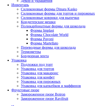
Декор и украшения
Инвентарь
Силиконовые формы Dinara Kasko
Силиконовые формы для тортов и пирожных
Силиконовые коврики для выпечки
Кондитерские мешки
Поликарбонатные формы для шоколада
Формы Implast
Формы Chocolate World
Формы Pavoni
Формы Martellato
Переводные формы для шоколада
Термометры
Бордюрная лента
Упаковка
Подложки под торт
Упаковка для тортов
Упаковка для макаронс
Упаковка для конфет
Упаковка для пирожных
Упаковка для капкейков и маффинов
Фруктовые пюре
Замороженное пюре Boiron
Замороженное пюре Ravifruit