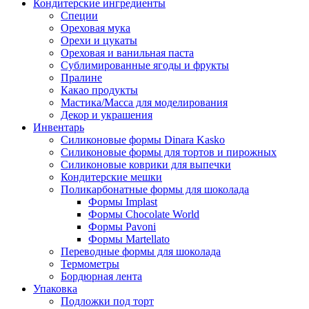
Кондитерские ингредиенты
Специи
Ореховая мука
Орехи и цукаты
Ореховая и ванильная паста
Сублимированные ягоды и фрукты
Пралине
Какао продукты
Мастика/Масса для моделирования
Декор и украшения
Инвентарь
Силиконовые формы Dinara Kasko
Силиконовые формы для тортов и пирожных
Силиконовые коврики для выпечки
Кондитерские мешки
Поликарбонатные формы для шоколада
Формы Implast
Формы Chocolate World
Формы Pavoni
Формы Martellato
Переводные формы для шоколада
Термометры
Бордюрная лента
Упаковка
Подложки под торт