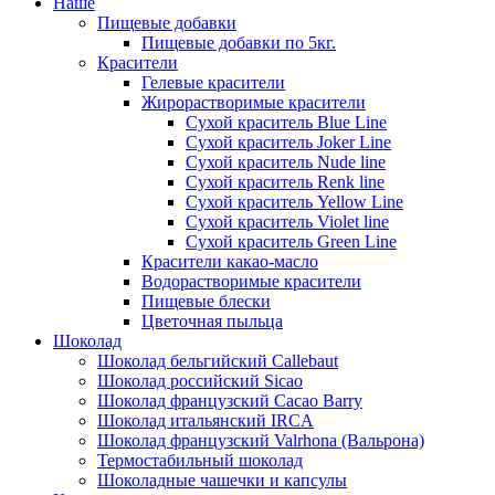
Наше
Пищевые добавки
Пищевые добавки по 5кг.
Красители
Гелевые красители
Жирорастворимые красители
Сухой краситель Blue Line
Сухой краситель Joker Line
Сухой краситель Nude line
Сухой краситель Renk line
Сухой краситель Yellow Line
Сухой краситель Violet line
Сухой краситель Green Line
Красители какао-масло
Водорастворимые красители
Пищевые блески
Цветочная пыльца
Шоколад
Шоколад бельгийский Callebaut
Шоколад российский Sicao
Шоколад французский Cacao Barry
Шоколад итальянский IRCA
Шоколад французский Valrhona (Вальрона)
Термостабильный шоколад
Шоколадные чашечки и капсулы