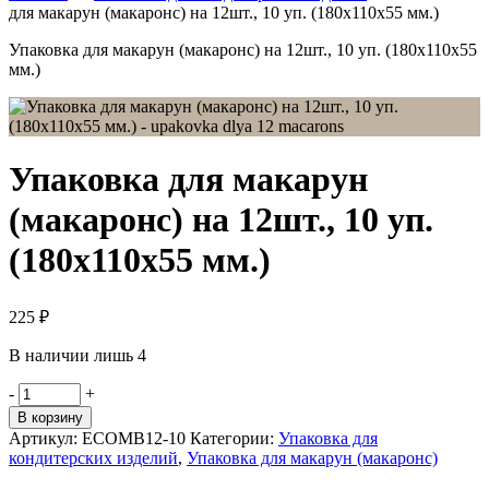
для макарун (макаронс) на 12шт., 10 уп. (180x110x55 мм.)
Упаковка для макарун (макаронс) на 12шт., 10 уп. (180x110x55
мм.)
Упаковка для макарун
(макаронс) на 12шт., 10 уп.
(180x110x55 мм.)
225
₽
В наличии лишь 4
Количество
-
+
товара
В корзину
Упаковка
Артикул:
ECOMB12-10
Категории:
Упаковка для
для
кондитерских изделий
,
Упаковка для макарун (макаронс)
макарун