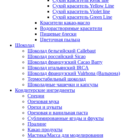
Сухой краситель Renk line
Сухой краситель Yellow Line
Сухой краситель Violet line
Сухой краситель Green Line
Красители какао-масло
Водорастворимые красители
Пищевые блески
Цветочная пыльца
Шоколад
Шоколад бельгийский Callebaut
Шоколад российский Sicao
Шоколад французский Cacao Barry
Шоколад итальянский IRCA
Шоколад французский Valrhona (Вальрона)
Термостабильный шоколад
Шоколадные чашечки и капсулы
Кондитерские ингредиенты
Специи
Ореховая мука
Орехи и цукаты
Ореховая и ванильная паста
Сублимированные ягоды и фрукты
Пралине
Какао продукты
Мастика/Масса для моделирования