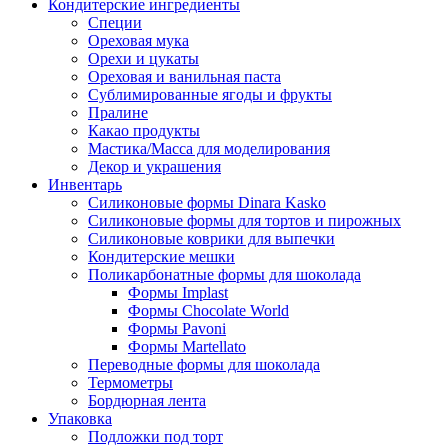
Кондитерские ингредиенты
Специи
Ореховая мука
Орехи и цукаты
Ореховая и ванильная паста
Сублимированные ягоды и фрукты
Пралине
Какао продукты
Мастика/Масса для моделирования
Декор и украшения
Инвентарь
Силиконовые формы Dinara Kasko
Силиконовые формы для тортов и пирожных
Силиконовые коврики для выпечки
Кондитерские мешки
Поликарбонатные формы для шоколада
Формы Implast
Формы Chocolate World
Формы Pavoni
Формы Martellato
Переводные формы для шоколада
Термометры
Бордюрная лента
Упаковка
Подложки под торт