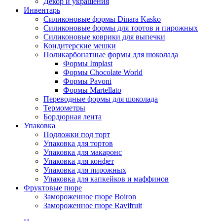
Декор и украшения
Инвентарь
Силиконовые формы Dinara Kasko
Силиконовые формы для тортов и пирожных
Силиконовые коврики для выпечки
Кондитерские мешки
Поликарбонатные формы для шоколада
Формы Implast
Формы Chocolate World
Формы Pavoni
Формы Martellato
Переводные формы для шоколада
Термометры
Бордюрная лента
Упаковка
Подложки под торт
Упаковка для тортов
Упаковка для макаронс
Упаковка для конфет
Упаковка для пирожных
Упаковка для капкейков и маффинов
Фруктовые пюре
Замороженное пюре Boiron
Замороженное пюре Ravifruit