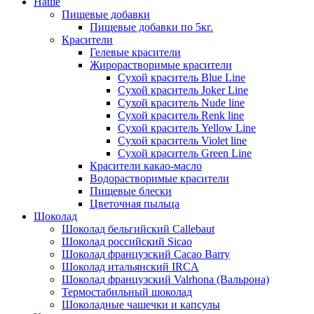
Наше
Пищевые добавки
Пищевые добавки по 5кг.
Красители
Гелевые красители
Жирорастворимые красители
Сухой краситель Blue Line
Сухой краситель Joker Line
Сухой краситель Nude line
Сухой краситель Renk line
Сухой краситель Yellow Line
Сухой краситель Violet line
Сухой краситель Green Line
Красители какао-масло
Водорастворимые красители
Пищевые блески
Цветочная пыльца
Шоколад
Шоколад бельгийский Callebaut
Шоколад российский Sicao
Шоколад французский Cacao Barry
Шоколад итальянский IRCA
Шоколад французский Valrhona (Вальрона)
Термостабильный шоколад
Шоколадные чашечки и капсулы