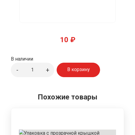
10
₽
В наличии
Количество
-
+
В корзину
товара
Подложка
картонная
круглая
Похожие товары
золото
D260
мм