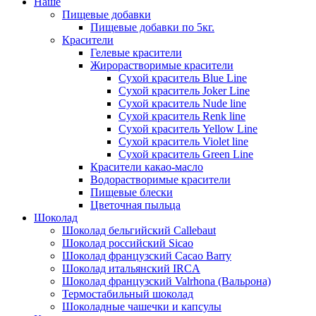
Наше
Пищевые добавки
Пищевые добавки по 5кг.
Красители
Гелевые красители
Жирорастворимые красители
Сухой краситель Blue Line
Сухой краситель Joker Line
Сухой краситель Nude line
Сухой краситель Renk line
Сухой краситель Yellow Line
Сухой краситель Violet line
Сухой краситель Green Line
Красители какао-масло
Водорастворимые красители
Пищевые блески
Цветочная пыльца
Шоколад
Шоколад бельгийский Callebaut
Шоколад российский Sicao
Шоколад французский Cacao Barry
Шоколад итальянский IRCA
Шоколад французский Valrhona (Вальрона)
Термостабильный шоколад
Шоколадные чашечки и капсулы