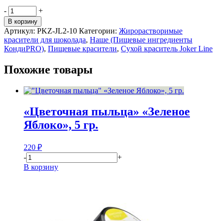
Количество
-
+
товара
В корзину
Краситель
Артикул:
PKZ-JL2-10
Категории:
Жирорастворимые
жирорастворимый
красители для шоколада
,
Наше (Пищевые ингредиенты
сухой
КондиPRO)
,
Пищевые красители
,
Сухой краситель Joker Line
для
шоколада
Похожие товары
«Joker
Line
2»,
10
гр.
«Цветочная пыльца» «Зеленое
Яблоко», 5 гр.
220
₽
-
+
В корзину