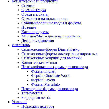
Кондитерские ингредиенты
Специи
Ореховая мука
Орехи и цукаты
Ореховая и ванильная паста
Сублимированные ягоды и фрукты
Пралине
Какао продукты
Мастика/Масса для моделирования
Декор и украшения
Инвентарь
Силиконовые формы Dinara Kasko
Силиконовые формы для тортов и пирожных
Силиконовые коврики для выпечки
Кондитерские мешки
Поликарбонатные формы для шоколада
Формы Implast
Формы Chocolate World
Формы Pavoni
Формы Martellato
Переводные формы для шоколада
Термометры
Бордюрная лента
Упаковка
Подложки под торт