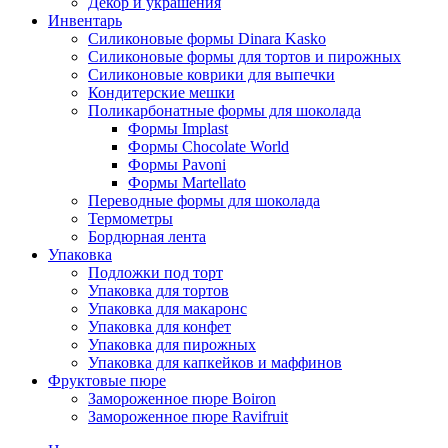
Декор и украшения
Инвентарь
Силиконовые формы Dinara Kasko
Силиконовые формы для тортов и пирожных
Силиконовые коврики для выпечки
Кондитерские мешки
Поликарбонатные формы для шоколада
Формы Implast
Формы Chocolate World
Формы Pavoni
Формы Martellato
Переводные формы для шоколада
Термометры
Бордюрная лента
Упаковка
Подложки под торт
Упаковка для тортов
Упаковка для макаронс
Упаковка для конфет
Упаковка для пирожных
Упаковка для капкейков и маффинов
Фруктовые пюре
Замороженное пюре Boiron
Замороженное пюре Ravifruit