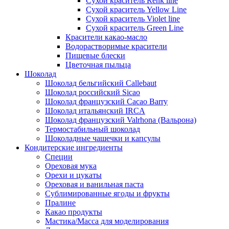
Сухой краситель Renk line
Сухой краситель Yellow Line
Сухой краситель Violet line
Сухой краситель Green Line
Красители какао-масло
Водорастворимые красители
Пищевые блески
Цветочная пыльца
Шоколад
Шоколад бельгийский Callebaut
Шоколад российский Sicao
Шоколад французский Cacao Barry
Шоколад итальянский IRCA
Шоколад французский Valrhona (Вальрона)
Термостабильный шоколад
Шоколадные чашечки и капсулы
Кондитерские ингредиенты
Специи
Ореховая мука
Орехи и цукаты
Ореховая и ванильная паста
Сублимированные ягоды и фрукты
Пралине
Какао продукты
Мастика/Масса для моделирования