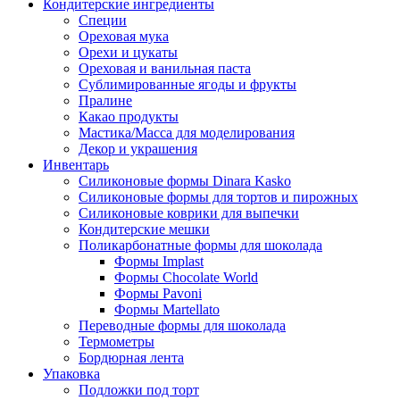
Кондитерские ингредиенты
Специи
Ореховая мука
Орехи и цукаты
Ореховая и ванильная паста
Сублимированные ягоды и фрукты
Пралине
Какао продукты
Мастика/Масса для моделирования
Декор и украшения
Инвентарь
Силиконовые формы Dinara Kasko
Силиконовые формы для тортов и пирожных
Силиконовые коврики для выпечки
Кондитерские мешки
Поликарбонатные формы для шоколада
Формы Implast
Формы Chocolate World
Формы Pavoni
Формы Martellato
Переводные формы для шоколада
Термометры
Бордюрная лента
Упаковка
Подложки под торт