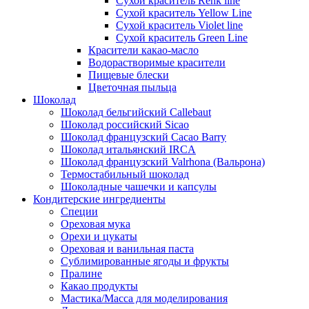
Сухой краситель Renk line
Сухой краситель Yellow Line
Сухой краситель Violet line
Сухой краситель Green Line
Красители какао-масло
Водорастворимые красители
Пищевые блески
Цветочная пыльца
Шоколад
Шоколад бельгийский Callebaut
Шоколад российский Sicao
Шоколад французский Cacao Barry
Шоколад итальянский IRCA
Шоколад французский Valrhona (Вальрона)
Термостабильный шоколад
Шоколадные чашечки и капсулы
Кондитерские ингредиенты
Специи
Ореховая мука
Орехи и цукаты
Ореховая и ванильная паста
Сублимированные ягоды и фрукты
Пралине
Какао продукты
Мастика/Масса для моделирования