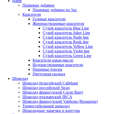
Наше
Пищевые добавки
Пищевые добавки по 5кг.
Красители
Гелевые красители
Жирорастворимые красители
Сухой краситель Blue Line
Сухой краситель Joker Line
Сухой краситель Nude line
Сухой краситель Renk line
Сухой краситель Yellow Line
Сухой краситель Violet line
Сухой краситель Green Line
Красители какао-масло
Водорастворимые красители
Пищевые блески
Цветочная пыльца
Шоколад
Шоколад бельгийский Callebaut
Шоколад российский Sicao
Шоколад французский Cacao Barry
Шоколад итальянский IRCA
Шоколад французский Valrhona (Вальрона)
Термостабильный шоколад
Шоколадные чашечки и капсулы