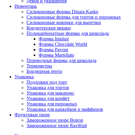
Декор и украшения
Инвентарь
Силиконовые формы Dinara Kasko
Силиконовые формы для тортов и пирожных
Силиконовые коврики для выпечки
Кондитерские мешки
Поликарбонатные формы для шоколада
Формы Implast
Формы Chocolate World
Формы Pavoni
Формы Martellato
Переводные формы для шоколада
Термометры
Бордюрная лента
Упаковка
Подложки под торт
Упаковка для тортов
Упаковка для макаронс
Упаковка для конфет
Упаковка для пирожных
Упаковка для капкейков и маффинов
Фруктовые пюре
Замороженное пюре Boiron
Замороженное пюре Ravifruit