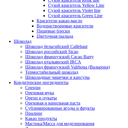
Сухой краситель Renk line
Сухой краситель Yellow Line
Сухой краситель Violet line
Сухой краситель Green Line
Красители какао-масло
Водорастворимые красители
Пищевые блески
Цветочная пыльца
Шоколад
Шоколад бельгийский Callebaut
Шоколад российский Sicao
Шоколад французский Cacao Barry
Шоколад итальянский IRCA
Шоколад французский Valrhona (Вальрона)
Термостабильный шоколад
Шоколадные чашечки и капсулы
Кондитерские ингредиенты
Специи
Ореховая мука
Орехи и цукаты
Ореховая и ванильная паста
Сублимированные ягоды и фрукты
Пралине
Какао продукты
Мастика/Масса для моделирования