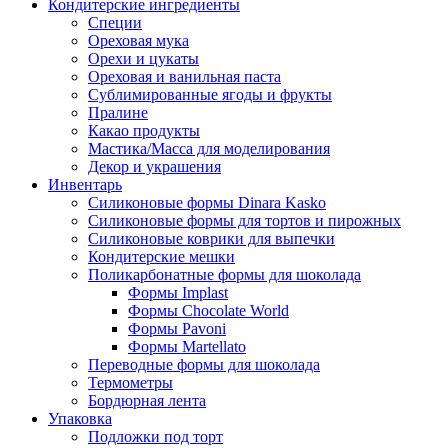
Кондитерские ингредиенты
Специи
Ореховая мука
Орехи и цукаты
Ореховая и ванильная паста
Сублимированные ягоды и фрукты
Пралине
Какао продукты
Мастика/Масса для моделирования
Декор и украшения
Инвентарь
Силиконовые формы Dinara Kasko
Силиконовые формы для тортов и пирожных
Силиконовые коврики для выпечки
Кондитерские мешки
Поликарбонатные формы для шоколада
Формы Implast
Формы Chocolate World
Формы Pavoni
Формы Martellato
Переводные формы для шоколада
Термометры
Бордюрная лента
Упаковка
Подложки под торт