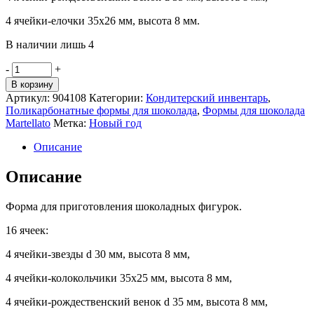
4 ячейки-елочки 35х26 мм, высота 8 мм.
В наличии лишь 4
Количество
-
+
товара
В корзину
Пластиковая
Артикул:
904108
Категории:
Кондитерский инвентарь
,
форма
Поликарбонатные формы для шоколада
,
Формы для шоколада
"Новогодний
Martellato
Метка:
Новый год
микс",
Martellato
Описание
(Италия)
Описание
Форма для приготовления шоколадных фигурок.
16 ячеек:
4 ячейки-звезды d 30 мм, высота 8 мм,
4 ячейки-колокольчики 35х25 мм, высота 8 мм,
4 ячейки-рождественский венок d 35 мм, высота 8 мм,