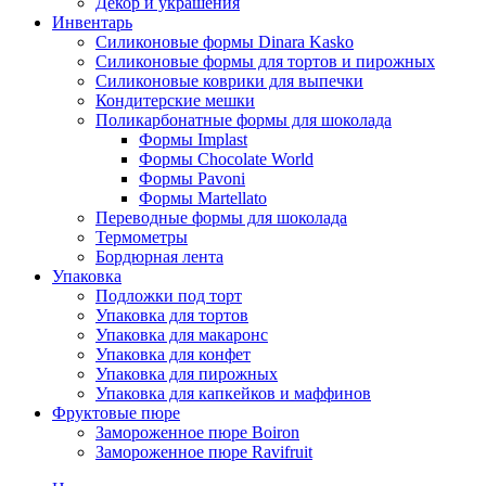
Декор и украшения
Инвентарь
Силиконовые формы Dinara Kasko
Силиконовые формы для тортов и пирожных
Силиконовые коврики для выпечки
Кондитерские мешки
Поликарбонатные формы для шоколада
Формы Implast
Формы Chocolate World
Формы Pavoni
Формы Martellato
Переводные формы для шоколада
Термометры
Бордюрная лента
Упаковка
Подложки под торт
Упаковка для тортов
Упаковка для макаронс
Упаковка для конфет
Упаковка для пирожных
Упаковка для капкейков и маффинов
Фруктовые пюре
Замороженное пюре Boiron
Замороженное пюре Ravifruit