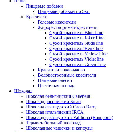
Наше
Пищевые добавки
Пищевые добавки по 5кг.
Красители
Гелевые красители
Жирорастворимые красители
Сухой краситель Blue Line
Сухой краситель Joker Line
Сухой краситель Nude line
Сухой краситель Renk line
Сухой краситель Yellow Line
Сухой краситель Violet line
Сухой краситель Green Line
Красители какао-масло
Водорастворимые красители
Пищевые блески
Цветочная пыльца
Шоколад
Шоколад бельгийский Callebaut
Шоколад российский Sicao
Шоколад французский Cacao Barry
Шоколад итальянский IRCA
Шоколад французский Valrhona (Вальрона)
Термостабильный шоколад
Шоколадные чашечки и капсулы