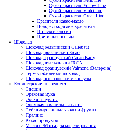
Сухой краситель Renk line
Сухой краситель Yellow Line
Сухой краситель Violet line
Сухой краситель Green Line
Красители какао-масло
Водорастворимые красители
Пищевые блески
Цветочная пыльца
Шоколад
Шоколад бельгийский Callebaut
Шоколад российский Sicao
Шоколад французский Cacao Barry
Шоколад итальянский IRCA
Шоколад французский Valrhona (Вальрона)
Термостабильный шоколад
Шоколадные чашечки и капсулы
Кондитерские ингредиенты
Специи
Ореховая мука
Орехи и цукаты
Ореховая и ванильная паста
Сублимированные ягоды и фрукты
Пралине
Какао продукты
Мастика/Масса для моделирования