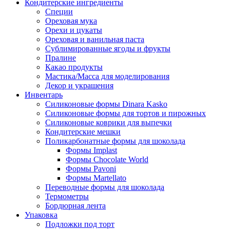
Кондитерские ингредиенты
Специи
Ореховая мука
Орехи и цукаты
Ореховая и ванильная паста
Сублимированные ягоды и фрукты
Пралине
Какао продукты
Мастика/Масса для моделирования
Декор и украшения
Инвентарь
Силиконовые формы Dinara Kasko
Силиконовые формы для тортов и пирожных
Силиконовые коврики для выпечки
Кондитерские мешки
Поликарбонатные формы для шоколада
Формы Implast
Формы Chocolate World
Формы Pavoni
Формы Martellato
Переводные формы для шоколада
Термометры
Бордюрная лента
Упаковка
Подложки под торт