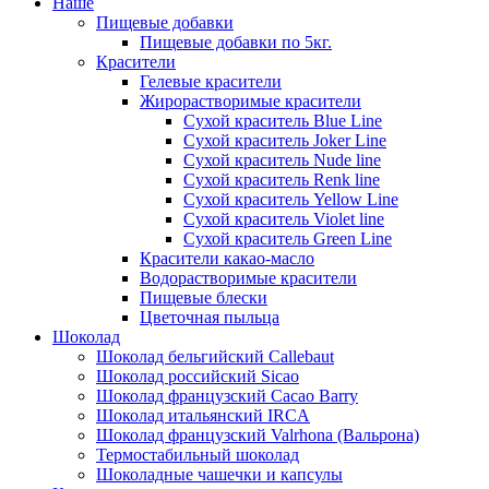
Наше
Пищевые добавки
Пищевые добавки по 5кг.
Красители
Гелевые красители
Жирорастворимые красители
Сухой краситель Blue Line
Сухой краситель Joker Line
Сухой краситель Nude line
Сухой краситель Renk line
Сухой краситель Yellow Line
Сухой краситель Violet line
Сухой краситель Green Line
Красители какао-масло
Водорастворимые красители
Пищевые блески
Цветочная пыльца
Шоколад
Шоколад бельгийский Callebaut
Шоколад российский Sicao
Шоколад французский Cacao Barry
Шоколад итальянский IRCA
Шоколад французский Valrhona (Вальрона)
Термостабильный шоколад
Шоколадные чашечки и капсулы