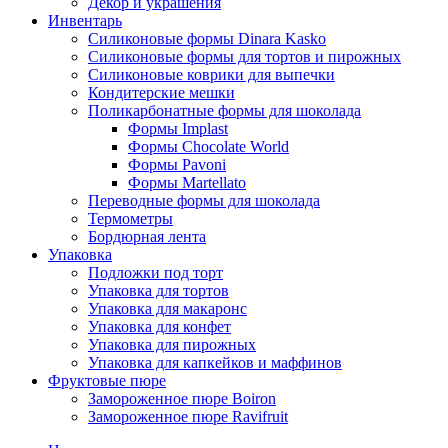
Декор и украшения
Инвентарь
Силиконовые формы Dinara Kasko
Силиконовые формы для тортов и пирожных
Силиконовые коврики для выпечки
Кондитерские мешки
Поликарбонатные формы для шоколада
Формы Implast
Формы Chocolate World
Формы Pavoni
Формы Martellato
Переводные формы для шоколада
Термометры
Бордюрная лента
Упаковка
Подложки под торт
Упаковка для тортов
Упаковка для макаронс
Упаковка для конфет
Упаковка для пирожных
Упаковка для капкейков и маффинов
Фруктовые пюре
Замороженное пюре Boiron
Замороженное пюре Ravifruit