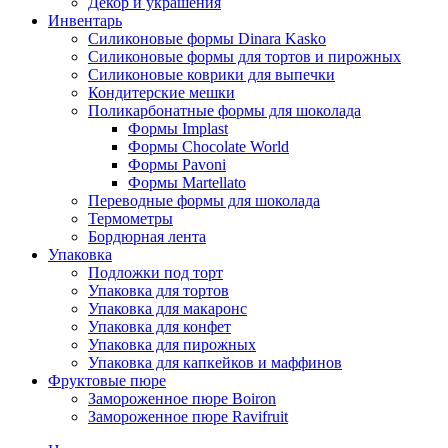
Декор и украшения
Инвентарь
Силиконовые формы Dinara Kasko
Силиконовые формы для тортов и пирожных
Силиконовые коврики для выпечки
Кондитерские мешки
Поликарбонатные формы для шоколада
Формы Implast
Формы Chocolate World
Формы Pavoni
Формы Martellato
Переводные формы для шоколада
Термометры
Бордюрная лента
Упаковка
Подложки под торт
Упаковка для тортов
Упаковка для макаронс
Упаковка для конфет
Упаковка для пирожных
Упаковка для капкейков и маффинов
Фруктовые пюре
Замороженное пюре Boiron
Замороженное пюре Ravifruit