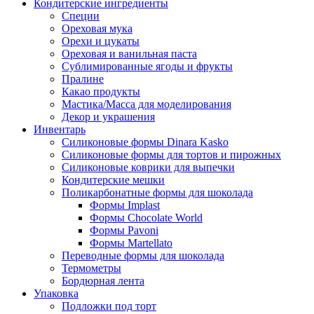
Кондитерские ингредиенты
Специи
Ореховая мука
Орехи и цукаты
Ореховая и ванильная паста
Сублимированные ягоды и фрукты
Пралине
Какао продукты
Мастика/Масса для моделирования
Декор и украшения
Инвентарь
Силиконовые формы Dinara Kasko
Силиконовые формы для тортов и пирожных
Силиконовые коврики для выпечки
Кондитерские мешки
Поликарбонатные формы для шоколада
Формы Implast
Формы Chocolate World
Формы Pavoni
Формы Martellato
Переводные формы для шоколада
Термометры
Бордюрная лента
Упаковка
Подложки под торт