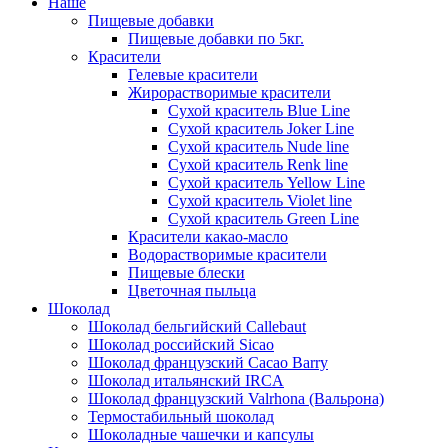
Наше
Пищевые добавки
Пищевые добавки по 5кг.
Красители
Гелевые красители
Жирорастворимые красители
Сухой краситель Blue Line
Сухой краситель Joker Line
Сухой краситель Nude line
Сухой краситель Renk line
Сухой краситель Yellow Line
Сухой краситель Violet line
Сухой краситель Green Line
Красители какао-масло
Водорастворимые красители
Пищевые блески
Цветочная пыльца
Шоколад
Шоколад бельгийский Callebaut
Шоколад российский Sicao
Шоколад французский Cacao Barry
Шоколад итальянский IRCA
Шоколад французский Valrhona (Вальрона)
Термостабильный шоколад
Шоколадные чашечки и капсулы