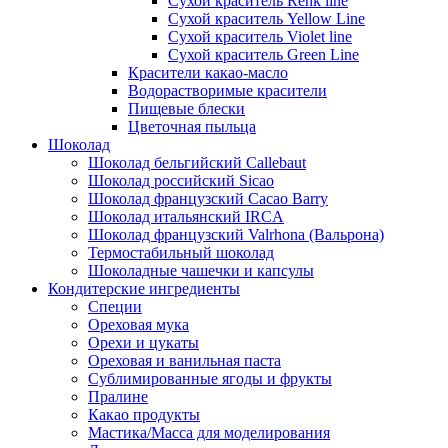
Сухой краситель Renk line
Сухой краситель Yellow Line
Сухой краситель Violet line
Сухой краситель Green Line
Красители какао-масло
Водорастворимые красители
Пищевые блески
Цветочная пыльца
Шоколад
Шоколад бельгийский Callebaut
Шоколад российский Sicao
Шоколад французский Cacao Barry
Шоколад итальянский IRCA
Шоколад французский Valrhona (Вальрона)
Термостабильный шоколад
Шоколадные чашечки и капсулы
Кондитерские ингредиенты
Специи
Ореховая мука
Орехи и цукаты
Ореховая и ванильная паста
Сублимированные ягоды и фрукты
Пралине
Какао продукты
Мастика/Масса для моделирования