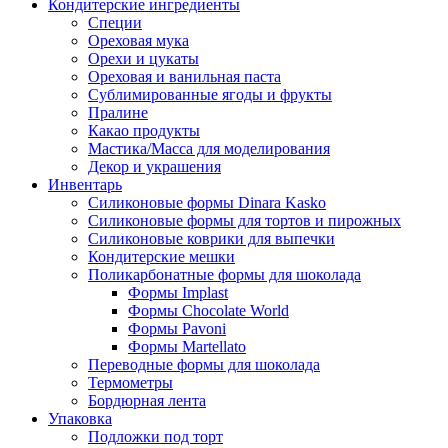
Кондитерские ингредиенты
Специи
Ореховая мука
Орехи и цукаты
Ореховая и ванильная паста
Сублимированные ягоды и фрукты
Пралине
Какао продукты
Мастика/Масса для моделирования
Декор и украшения
Инвентарь
Силиконовые формы Dinara Kasko
Силиконовые формы для тортов и пирожных
Силиконовые коврики для выпечки
Кондитерские мешки
Поликарбонатные формы для шоколада
Формы Implast
Формы Chocolate World
Формы Pavoni
Формы Martellato
Переводные формы для шоколада
Термометры
Бордюрная лента
Упаковка
Подложки под торт