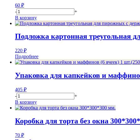
60
₽
-
+
В корзину
Подложка картонная треугольная для
220
₽
Подробнее
Упаковка для капкейков и маффинов 
405
₽
-
+
В корзину
Коробка для торта без окна 300*300
70
₽