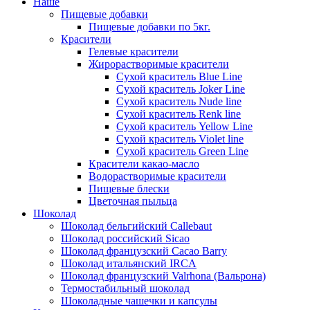
Наше
Пищевые добавки
Пищевые добавки по 5кг.
Красители
Гелевые красители
Жирорастворимые красители
Сухой краситель Blue Line
Сухой краситель Joker Line
Сухой краситель Nude line
Сухой краситель Renk line
Сухой краситель Yellow Line
Сухой краситель Violet line
Сухой краситель Green Line
Красители какао-масло
Водорастворимые красители
Пищевые блески
Цветочная пыльца
Шоколад
Шоколад бельгийский Callebaut
Шоколад российский Sicao
Шоколад французский Cacao Barry
Шоколад итальянский IRCA
Шоколад французский Valrhona (Вальрона)
Термостабильный шоколад
Шоколадные чашечки и капсулы