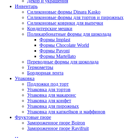
Декор и украшения
Инвентарь
Силиконовые формы Dinara Kasko
Силиконовые формы для тортов и пирожных
Силиконовые коврики для выпечки
Кондитерские мешки
Поликарбонатные формы для шоколада
Формы Implast
Формы Chocolate World
Формы Pavoni
Формы Martellato
Переводные формы для шоколада
Термометры
Бордюрная лента
Упаковка
Подложки под торт
Упаковка для тортов
Упаковка для макаронс
Упаковка для конфет
Упаковка для пирожных
Упаковка для капкейков и маффинов
Фруктовые пюре
Замороженное пюре Boiron
Замороженное пюре Ravifruit