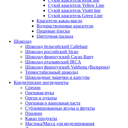
Сухой краситель Renk line
Сухой краситель Yellow Line
Сухой краситель Violet line
Сухой краситель Green Line
Красители какао-масло
Водорастворимые красители
Пищевые блески
Цветочная пыльца
Шоколад
Шоколад бельгийский Callebaut
Шоколад российский Sicao
Шоколад французский Cacao Barry
Шоколад итальянский IRCA
Шоколад французский Valrhona (Вальрона)
Термостабильный шоколад
Шоколадные чашечки и капсулы
Кондитерские ингредиенты
Специи
Ореховая мука
Орехи и цукаты
Ореховая и ванильная паста
Сублимированные ягоды и фрукты
Пралине
Какао продукты
Мастика/Масса для моделирования