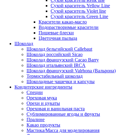
Сухой краситель Renk line
Сухой краситель Yellow Line
Сухой краситель Violet line
Сухой краситель Green Line
Красители какао-масло
Водорастворимые красители
Пищевые блески
Цветочная пыльца
Шоколад
Шоколад бельгийский Callebaut
Шоколад российский Sicao
Шоколад французский Cacao Barry
Шоколад итальянский IRCA
Шоколад французский Valrhona (Вальрона)
Термостабильный шоколад
Шоколадные чашечки и капсулы
Кондитерские ингредиенты
Специи
Ореховая мука
Орехи и цукаты
Ореховая и ванильная паста
Сублимированные ягоды и фрукты
Пралине
Какао продукты
Мастика/Масса для моделирования