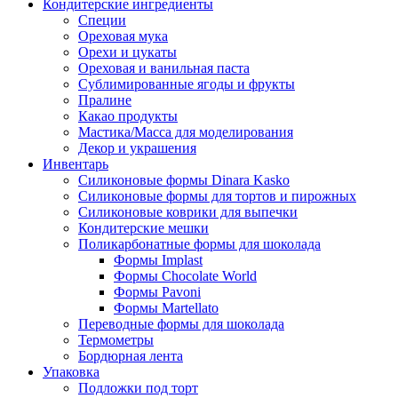
Кондитерские ингредиенты
Специи
Ореховая мука
Орехи и цукаты
Ореховая и ванильная паста
Сублимированные ягоды и фрукты
Пралине
Какао продукты
Мастика/Масса для моделирования
Декор и украшения
Инвентарь
Силиконовые формы Dinara Kasko
Силиконовые формы для тортов и пирожных
Силиконовые коврики для выпечки
Кондитерские мешки
Поликарбонатные формы для шоколада
Формы Implast
Формы Chocolate World
Формы Pavoni
Формы Martellato
Переводные формы для шоколада
Термометры
Бордюрная лента
Упаковка
Подложки под торт