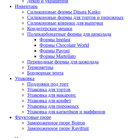
Декор и украшения
Инвентарь
Силиконовые формы Dinara Kasko
Силиконовые формы для тортов и пирожных
Силиконовые коврики для выпечки
Кондитерские мешки
Поликарбонатные формы для шоколада
Формы Implast
Формы Chocolate World
Формы Pavoni
Формы Martellato
Переводные формы для шоколада
Термометры
Бордюрная лента
Упаковка
Подложки под торт
Упаковка для тортов
Упаковка для макаронс
Упаковка для конфет
Упаковка для пирожных
Упаковка для капкейков и маффинов
Фруктовые пюре
Замороженное пюре Boiron
Замороженное пюре Ravifruit