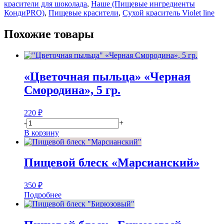
красители для шоколада
,
Наше (Пищевые ингредиенты
КондиPRO)
,
Пищевые красители
,
Сухой краситель Violet line
Похожие товары
«Цветочная пыльца» «Черная
Смородина», 5 гр.
220
₽
-
+
В корзину
Пищевой блеск «Марсианский»
350
₽
Подробнее