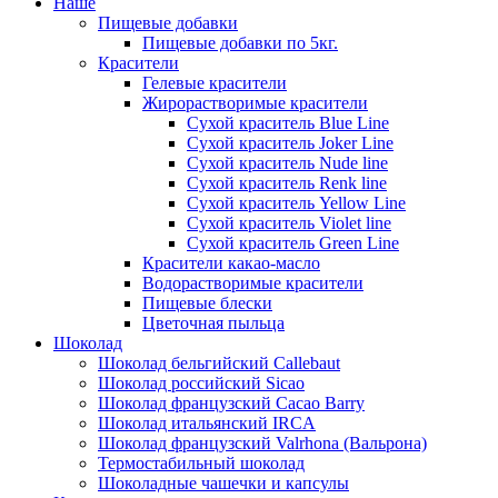
Наше
Пищевые добавки
Пищевые добавки по 5кг.
Красители
Гелевые красители
Жирорастворимые красители
Сухой краситель Blue Line
Сухой краситель Joker Line
Сухой краситель Nude line
Сухой краситель Renk line
Сухой краситель Yellow Line
Сухой краситель Violet line
Сухой краситель Green Line
Красители какао-масло
Водорастворимые красители
Пищевые блески
Цветочная пыльца
Шоколад
Шоколад бельгийский Callebaut
Шоколад российский Sicao
Шоколад французский Cacao Barry
Шоколад итальянский IRCA
Шоколад французский Valrhona (Вальрона)
Термостабильный шоколад
Шоколадные чашечки и капсулы