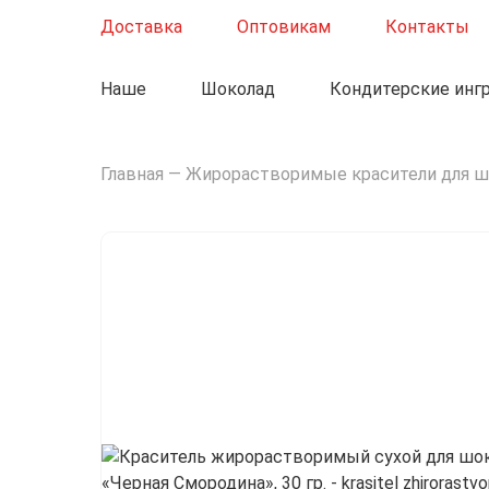
Доставка
Оптовикам
Контакты
Наше
Шоколад
Кондитерские инг
Пищевые добавки по 5кг.
Главная
—
Жирорастворимые красители для ш
Гелевые красители
Жирорастворимые красители
Сухой краситель Blue Line
Сухой краситель Joker Line
Сухой краситель Nude line
Сухой краситель Renk line
Сухой краситель Yellow Line
Сухой краситель Violet line
Сухой краситель Green Line
Красители какао-масло
Водорастворимые красители