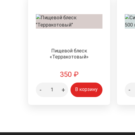
Пищевой блеск
«Терракотовый»
350
₽
-
+
-
В корзину