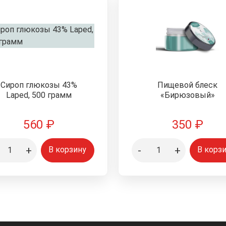
Сироп глюкозы 43%
Пищевой блеск
Laped, 500 грамм
«Бирюзовый»
560
₽
350
₽
+
-
+
В корзину
В корз