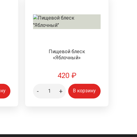
Пищевой блеск
«Яблочный»
420
₽
-
+
ину
В корзину