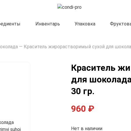
редиенты
Инвентарь
Упаковка
Фруктов
околада
—
Краситель жирорастворимый сухой для шоколад
Краситель жи
Формы Implast
для шоколада
Формы Chocolate World
Формы Pavoni
30 гр.
Формы Martellato
960
₽
Нет в наличии