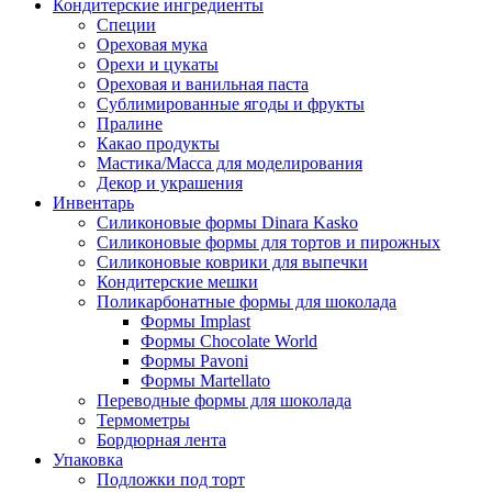
Кондитерские ингредиенты
Специи
Ореховая мука
Орехи и цукаты
Ореховая и ванильная паста
Сублимированные ягоды и фрукты
Пралине
Какао продукты
Мастика/Масса для моделирования
Декор и украшения
Инвентарь
Силиконовые формы Dinara Kasko
Силиконовые формы для тортов и пирожных
Силиконовые коврики для выпечки
Кондитерские мешки
Поликарбонатные формы для шоколада
Формы Implast
Формы Chocolate World
Формы Pavoni
Формы Martellato
Переводные формы для шоколада
Термометры
Бордюрная лента
Упаковка
Подложки под торт