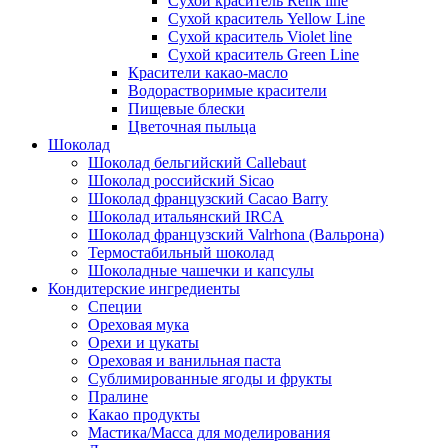
Сухой краситель Renk line
Сухой краситель Yellow Line
Сухой краситель Violet line
Сухой краситель Green Line
Красители какао-масло
Водорастворимые красители
Пищевые блески
Цветочная пыльца
Шоколад
Шоколад бельгийский Callebaut
Шоколад российский Sicao
Шоколад французский Cacao Barry
Шоколад итальянский IRCA
Шоколад французский Valrhona (Вальрона)
Термостабильный шоколад
Шоколадные чашечки и капсулы
Кондитерские ингредиенты
Специи
Ореховая мука
Орехи и цукаты
Ореховая и ванильная паста
Сублимированные ягоды и фрукты
Пралине
Какао продукты
Мастика/Масса для моделирования