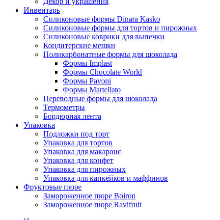
Декор и украшения
Инвентарь
Силиконовые формы Dinara Kasko
Силиконовые формы для тортов и пирожных
Силиконовые коврики для выпечки
Кондитерские мешки
Поликарбонатные формы для шоколада
Формы Implast
Формы Chocolate World
Формы Pavoni
Формы Martellato
Переводные формы для шоколада
Термометры
Бордюрная лента
Упаковка
Подложки под торт
Упаковка для тортов
Упаковка для макаронс
Упаковка для конфет
Упаковка для пирожных
Упаковка для капкейков и маффинов
Фруктовые пюре
Замороженное пюре Boiron
Замороженное пюре Ravifruit