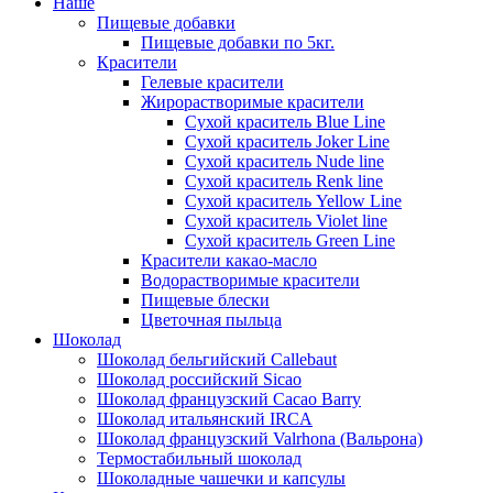
Наше
Пищевые добавки
Пищевые добавки по 5кг.
Красители
Гелевые красители
Жирорастворимые красители
Сухой краситель Blue Line
Сухой краситель Joker Line
Сухой краситель Nude line
Сухой краситель Renk line
Сухой краситель Yellow Line
Сухой краситель Violet line
Сухой краситель Green Line
Красители какао-масло
Водорастворимые красители
Пищевые блески
Цветочная пыльца
Шоколад
Шоколад бельгийский Callebaut
Шоколад российский Sicao
Шоколад французский Cacao Barry
Шоколад итальянский IRCA
Шоколад французский Valrhona (Вальрона)
Термостабильный шоколад
Шоколадные чашечки и капсулы