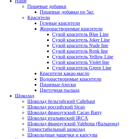
Наше
Пищевые добавки
Пищевые добавки по 5кг.
Красители
Гелевые красители
Жирорастворимые красители
Сухой краситель Blue Line
Сухой краситель Joker Line
Сухой краситель Nude line
Сухой краситель Renk line
Сухой краситель Yellow Line
Сухой краситель Violet line
Сухой краситель Green Line
Красители какао-масло
Водорастворимые красители
Пищевые блески
Цветочная пыльца
Шоколад
Шоколад бельгийский Callebaut
Шоколад российский Sicao
Шоколад французский Cacao Barry
Шоколад итальянский IRCA
Шоколад французский Valrhona (Вальрона)
Термостабильный шоколад
Шоколадные чашечки и капсулы