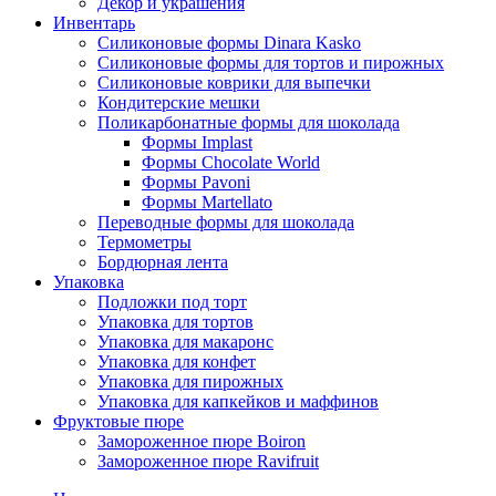
Декор и украшения
Инвентарь
Силиконовые формы Dinara Kasko
Силиконовые формы для тортов и пирожных
Силиконовые коврики для выпечки
Кондитерские мешки
Поликарбонатные формы для шоколада
Формы Implast
Формы Chocolate World
Формы Pavoni
Формы Martellato
Переводные формы для шоколада
Термометры
Бордюрная лента
Упаковка
Подложки под торт
Упаковка для тортов
Упаковка для макаронс
Упаковка для конфет
Упаковка для пирожных
Упаковка для капкейков и маффинов
Фруктовые пюре
Замороженное пюре Boiron
Замороженное пюре Ravifruit