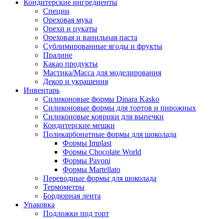
Кондитерские ингредиенты
Специи
Ореховая мука
Орехи и цукаты
Ореховая и ванильная паста
Сублимированные ягоды и фрукты
Пралине
Какао продукты
Мастика/Масса для моделирования
Декор и украшения
Инвентарь
Силиконовые формы Dinara Kasko
Силиконовые формы для тортов и пирожных
Силиконовые коврики для выпечки
Кондитерские мешки
Поликарбонатные формы для шоколада
Формы Implast
Формы Chocolate World
Формы Pavoni
Формы Martellato
Переводные формы для шоколада
Термометры
Бордюрная лента
Упаковка
Подложки под торт