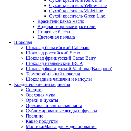
Сухой краситель Renk line
Сухой краситель Yellow Line
Сухой краситель Violet line
Сухой краситель Green Line
Красители какао-масло
Водорастворимые красители
Пищевые блески
Цветочная пыльца
Шоколад
Шоколад бельгийский Callebaut
Шоколад российский Sicao
Шоколад французский Cacao Barry
Шоколад итальянский IRCA
Шоколад французский Valrhona (Вальрона)
Термостабильный шоколад
Шоколадные чашечки и капсулы
Кондитерские ингредиенты
Специи
Ореховая мука
Орехи и цукаты
Ореховая и ванильная паста
Сублимированные ягоды и фрукты
Пралине
Какао продукты
Мастика/Масса для моделирования