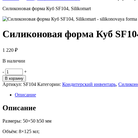
Силиконовая форма Куб SF104, Silikomart
Силиконовая форма Куб SF104
1 220
₽
В наличии
Количество
-
+
товара
В корзину
Силиконовая
Артикул:
SF104
Категории:
Кондитерский инвентарь
,
Силиконо
форма
Куб
Описание
SF104,
Silikomart
Описание
Размеры: 50×50 h50 мм
Объём: 8×125 мл;