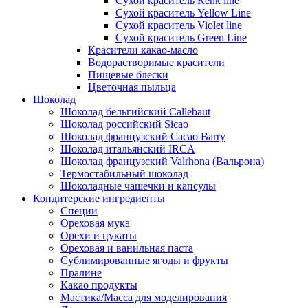
Сухой краситель Renk line
Сухой краситель Yellow Line
Сухой краситель Violet line
Сухой краситель Green Line
Красители какао-масло
Водорастворимые красители
Пищевые блески
Цветочная пыльца
Шоколад
Шоколад бельгийский Callebaut
Шоколад российский Sicao
Шоколад французский Cacao Barry
Шоколад итальянский IRCA
Шоколад французский Valrhona (Вальрона)
Термостабильный шоколад
Шоколадные чашечки и капсулы
Кондитерские ингредиенты
Специи
Ореховая мука
Орехи и цукаты
Ореховая и ванильная паста
Сублимированные ягоды и фрукты
Пралине
Какао продукты
Мастика/Масса для моделирования