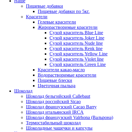
Наше
Пищевые добавки
Пищевые добавки по 5кг.
Красители
Гелевые красители
Жирорастворимые красители
Сухой краситель Blue Line
Сухой краситель Joker Line
Сухой краситель Nude line
Сухой краситель Renk line
Сухой краситель Yellow Line
Сухой краситель Violet line
Сухой краситель Green Line
Красители какао-масло
Водорастворимые красители
Пищевые блески
Цветочная пыльца
Шоколад
Шоколад бельгийский Callebaut
Шоколад российский Sicao
Шоколад французский Cacao Barry
Шоколад итальянский IRCA
Шоколад французский Valrhona (Вальрона)
Термостабильный шоколад
Шоколадные чашечки и капсулы