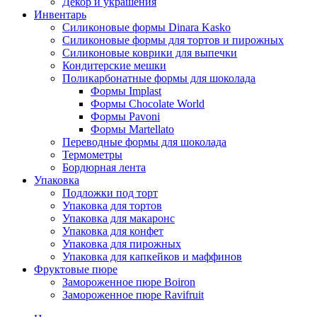
Декор и украшения
Инвентарь
Силиконовые формы Dinara Kasko
Силиконовые формы для тортов и пирожных
Силиконовые коврики для выпечки
Кондитерские мешки
Поликарбонатные формы для шоколада
Формы Implast
Формы Chocolate World
Формы Pavoni
Формы Martellato
Переводные формы для шоколада
Термометры
Бордюрная лента
Упаковка
Подложки под торт
Упаковка для тортов
Упаковка для макаронс
Упаковка для конфет
Упаковка для пирожных
Упаковка для капкейков и маффинов
Фруктовые пюре
Замороженное пюре Boiron
Замороженное пюре Ravifruit