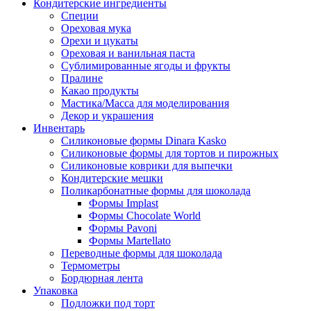
Кондитерские ингредиенты
Специи
Ореховая мука
Орехи и цукаты
Ореховая и ванильная паста
Сублимированные ягоды и фрукты
Пралине
Какао продукты
Мастика/Масса для моделирования
Декор и украшения
Инвентарь
Силиконовые формы Dinara Kasko
Силиконовые формы для тортов и пирожных
Силиконовые коврики для выпечки
Кондитерские мешки
Поликарбонатные формы для шоколада
Формы Implast
Формы Chocolate World
Формы Pavoni
Формы Martellato
Переводные формы для шоколада
Термометры
Бордюрная лента
Упаковка
Подложки под торт