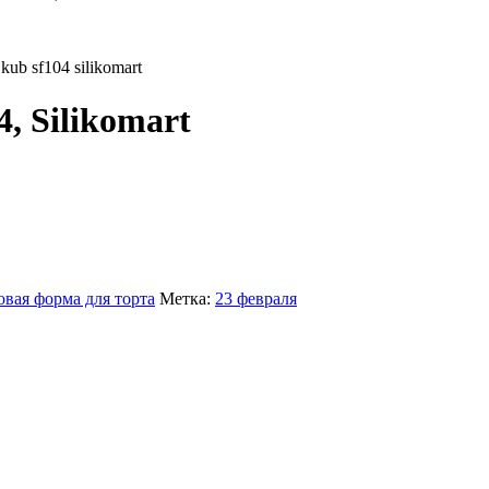
, Silikomart
вая форма для торта
Метка:
23 февраля