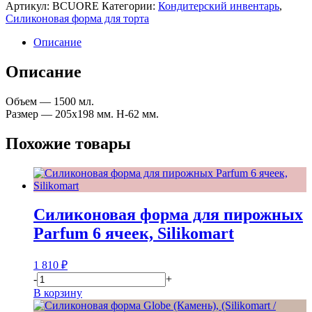
Силиконовая
Артикул:
BCUORE
Категории:
Кондитерский инвентарь
,
форма
Силиконовая форма для торта
для
торта
Описание
Сердцебиение
(Batticuore),
Описание
Silikomart
(Италия)
Объем — 1500 мл.
Размер — 205х198 мм. Н-62 мм.
Похожие товары
Силиконовая форма для пирожных
Parfum 6 ячеек, Silikomart
1 810
₽
-
+
В корзину