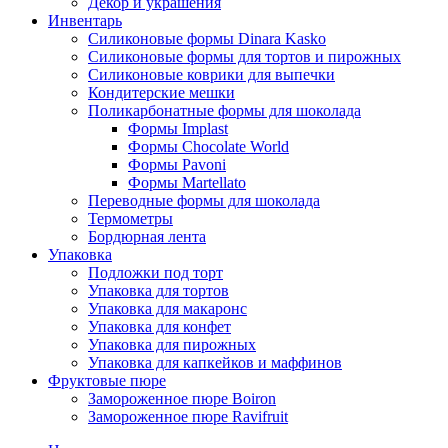
Декор и украшения
Инвентарь
Силиконовые формы Dinara Kasko
Силиконовые формы для тортов и пирожных
Силиконовые коврики для выпечки
Кондитерские мешки
Поликарбонатные формы для шоколада
Формы Implast
Формы Chocolate World
Формы Pavoni
Формы Martellato
Переводные формы для шоколада
Термометры
Бордюрная лента
Упаковка
Подложки под торт
Упаковка для тортов
Упаковка для макаронс
Упаковка для конфет
Упаковка для пирожных
Упаковка для капкейков и маффинов
Фруктовые пюре
Замороженное пюре Boiron
Замороженное пюре Ravifruit