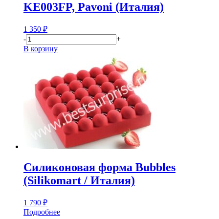
KE003FP, Pavoni (Италия)
1 350
₽
-
+
В корзину
Силиконовая форма Bubbles
(Silikomart / Италия)
1 790
₽
Подробнее