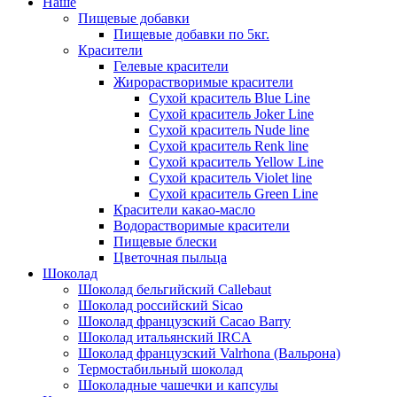
Наше
Пищевые добавки
Пищевые добавки по 5кг.
Красители
Гелевые красители
Жирорастворимые красители
Сухой краситель Blue Line
Сухой краситель Joker Line
Сухой краситель Nude line
Сухой краситель Renk line
Сухой краситель Yellow Line
Сухой краситель Violet line
Сухой краситель Green Line
Красители какао-масло
Водорастворимые красители
Пищевые блески
Цветочная пыльца
Шоколад
Шоколад бельгийский Callebaut
Шоколад российский Sicao
Шоколад французский Cacao Barry
Шоколад итальянский IRCA
Шоколад французский Valrhona (Вальрона)
Термостабильный шоколад
Шоколадные чашечки и капсулы