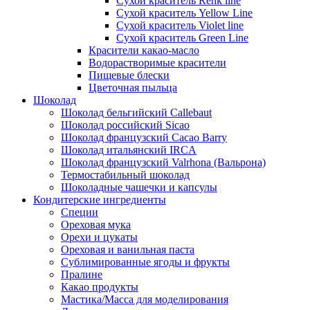
Сухой краситель Renk line
Сухой краситель Yellow Line
Сухой краситель Violet line
Сухой краситель Green Line
Красители какао-масло
Водорастворимые красители
Пищевые блески
Цветочная пыльца
Шоколад
Шоколад бельгийский Callebaut
Шоколад российский Sicao
Шоколад французский Cacao Barry
Шоколад итальянский IRCA
Шоколад французский Valrhona (Вальрона)
Термостабильный шоколад
Шоколадные чашечки и капсулы
Кондитерские ингредиенты
Специи
Ореховая мука
Орехи и цукаты
Ореховая и ванильная паста
Сублимированные ягоды и фрукты
Пралине
Какао продукты
Мастика/Масса для моделирования