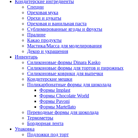
Кондитерские ингредиенты
Специи
Ореховая мука
Орехи и цукаты
Ореховая и ванильная паста
Сублимированные ягоды и фрукты
Пралине
Какао продукты
Мастика/Масса для моделирования
Декор и украшения
Инвентарь
Силиконовые формы Dinara Kasko
Силиконовые формы для тортов и пирожных
Силиконовые коврики для выпечки
Кондитерские мешки
Поликарбонатные формы для шоколада
Формы Implast
Формы Chocolate World
Формы Pavoni
Формы Martellato
Переводные формы для шоколада
Термометры
Бордюрная лента
Упаковка
Подложки под торт