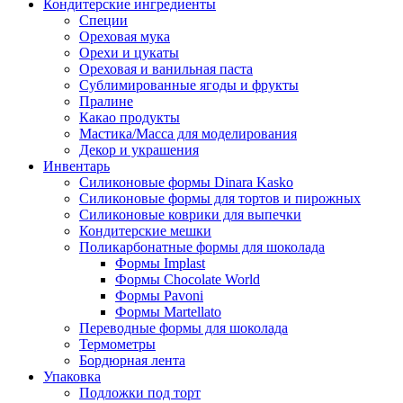
Кондитерские ингредиенты
Специи
Ореховая мука
Орехи и цукаты
Ореховая и ванильная паста
Сублимированные ягоды и фрукты
Пралине
Какао продукты
Мастика/Масса для моделирования
Декор и украшения
Инвентарь
Силиконовые формы Dinara Kasko
Силиконовые формы для тортов и пирожных
Силиконовые коврики для выпечки
Кондитерские мешки
Поликарбонатные формы для шоколада
Формы Implast
Формы Chocolate World
Формы Pavoni
Формы Martellato
Переводные формы для шоколада
Термометры
Бордюрная лента
Упаковка
Подложки под торт