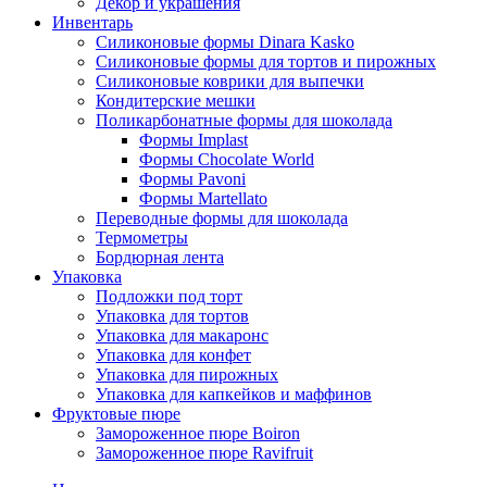
Декор и украшения
Инвентарь
Силиконовые формы Dinara Kasko
Силиконовые формы для тортов и пирожных
Силиконовые коврики для выпечки
Кондитерские мешки
Поликарбонатные формы для шоколада
Формы Implast
Формы Chocolate World
Формы Pavoni
Формы Martellato
Переводные формы для шоколада
Термометры
Бордюрная лента
Упаковка
Подложки под торт
Упаковка для тортов
Упаковка для макаронс
Упаковка для конфет
Упаковка для пирожных
Упаковка для капкейков и маффинов
Фруктовые пюре
Замороженное пюре Boiron
Замороженное пюре Ravifruit