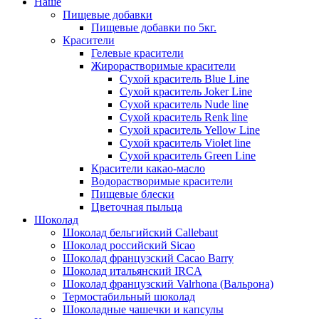
Наше
Пищевые добавки
Пищевые добавки по 5кг.
Красители
Гелевые красители
Жирорастворимые красители
Сухой краситель Blue Line
Сухой краситель Joker Line
Сухой краситель Nude line
Сухой краситель Renk line
Сухой краситель Yellow Line
Сухой краситель Violet line
Сухой краситель Green Line
Красители какао-масло
Водорастворимые красители
Пищевые блески
Цветочная пыльца
Шоколад
Шоколад бельгийский Callebaut
Шоколад российский Sicao
Шоколад французский Cacao Barry
Шоколад итальянский IRCA
Шоколад французский Valrhona (Вальрона)
Термостабильный шоколад
Шоколадные чашечки и капсулы