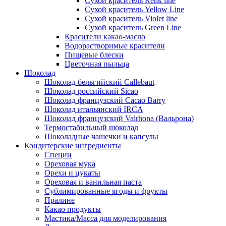
Сухой краситель Renk line
Сухой краситель Yellow Line
Сухой краситель Violet line
Сухой краситель Green Line
Красители какао-масло
Водорастворимые красители
Пищевые блески
Цветочная пыльца
Шоколад
Шоколад бельгийский Callebaut
Шоколад российский Sicao
Шоколад французский Cacao Barry
Шоколад итальянский IRCA
Шоколад французский Valrhona (Вальрона)
Термостабильный шоколад
Шоколадные чашечки и капсулы
Кондитерские ингредиенты
Специи
Ореховая мука
Орехи и цукаты
Ореховая и ванильная паста
Сублимированные ягоды и фрукты
Пралине
Какао продукты
Мастика/Масса для моделирования