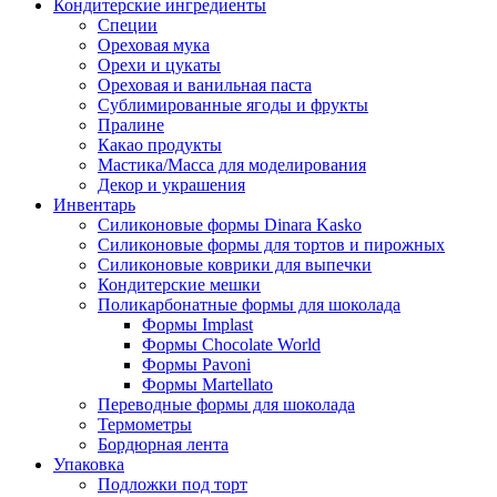
Кондитерские ингредиенты
Специи
Ореховая мука
Орехи и цукаты
Ореховая и ванильная паста
Сублимированные ягоды и фрукты
Пралине
Какао продукты
Мастика/Масса для моделирования
Декор и украшения
Инвентарь
Силиконовые формы Dinara Kasko
Силиконовые формы для тортов и пирожных
Силиконовые коврики для выпечки
Кондитерские мешки
Поликарбонатные формы для шоколада
Формы Implast
Формы Chocolate World
Формы Pavoni
Формы Martellato
Переводные формы для шоколада
Термометры
Бордюрная лента
Упаковка
Подложки под торт