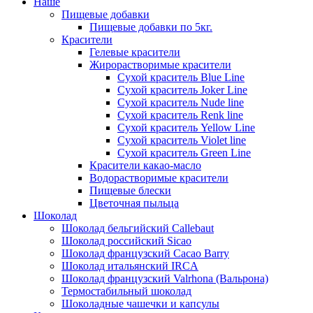
Наше
Пищевые добавки
Пищевые добавки по 5кг.
Красители
Гелевые красители
Жирорастворимые красители
Сухой краситель Blue Line
Сухой краситель Joker Line
Сухой краситель Nude line
Сухой краситель Renk line
Сухой краситель Yellow Line
Сухой краситель Violet line
Сухой краситель Green Line
Красители какао-масло
Водорастворимые красители
Пищевые блески
Цветочная пыльца
Шоколад
Шоколад бельгийский Callebaut
Шоколад российский Sicao
Шоколад французский Cacao Barry
Шоколад итальянский IRCA
Шоколад французский Valrhona (Вальрона)
Термостабильный шоколад
Шоколадные чашечки и капсулы