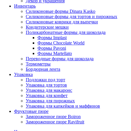
Декор и украшения
Инвентарь
Силиконовые формы Dinara Kasko
Силиконовые формы для тортов и пирожных
Силиконовые коврики для выпечки
Кондитерские мешки
Поликарбонатные формы для шоколада
Формы Implast
Формы Chocolate World
Формы Pavoni
Формы Martellato
Переводные формы для шоколада
Термометры
Бордюрная лента
Упаковка
Подложки под торт
Упаковка для тортов
Упаковка для макаронс
Упаковка для конфет
Упаковка для пирожных
Упаковка для капкейков и маффинов
Фруктовые пюре
Замороженное пюре Boiron
Замороженное пюре Ravifruit