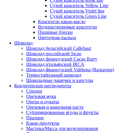
Сухой краситель Renk line
Сухой краситель Yellow Line
Сухой краситель Violet line
Сухой краситель Green Line
Красители какао-масло
Водорастворимые красители
Пищевые блески
Цветочная пыльца
Шоколад
Шоколад бельгийский Callebaut
Шоколад российский Sicao
Шоколад французский Cacao Barry
Шоколад итальянский IRCA
Шоколад французский Valrhona (Вальрона)
Термостабильный шоколад
Шоколадные чашечки и капсулы
Кондитерские ингредиенты
Специи
Ореховая мука
Орехи и цукаты
Ореховая и ванильная паста
Сублимированные ягоды и фрукты
Пралине
Какао продукты
Мастика/Масса для моделирования