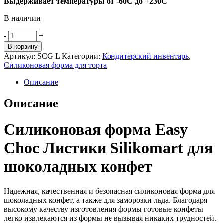
Выдерживает температуры от -60С до +230С
В наличии
Количество
-
+
товара
В корзину
Силиконовая
Артикул:
SCG L
Категории:
Кондитерский инвентарь
,
форма
Силиконовая форма для торта
Easy
Choc
Описание
Листики
,
Описание
Silikomart
Силиконовая форма Easy
Choc Листики Silikomart для
шоколадных конфет
Надежная, качественная и безопасная силиконовая форма для
шоколадных конфет, а также для заморозки льда. Благодаря
высокому качеству изготовления формы готовые конфеты
легко извлекаются из формы не вызывая никаких трудностей.