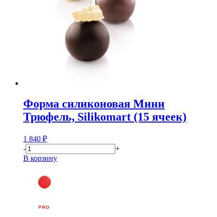
Форма силиконовая Мини
Трюфель, Silikomart (15 ячеек)
1 840
₽
-
+
В корзину