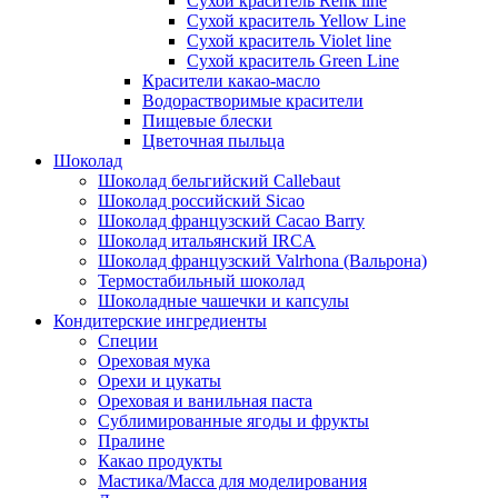
Сухой краситель Renk line
Сухой краситель Yellow Line
Сухой краситель Violet line
Сухой краситель Green Line
Красители какао-масло
Водорастворимые красители
Пищевые блески
Цветочная пыльца
Шоколад
Шоколад бельгийский Callebaut
Шоколад российский Sicao
Шоколад французский Cacao Barry
Шоколад итальянский IRCA
Шоколад французский Valrhona (Вальрона)
Термостабильный шоколад
Шоколадные чашечки и капсулы
Кондитерские ингредиенты
Специи
Ореховая мука
Орехи и цукаты
Ореховая и ванильная паста
Сублимированные ягоды и фрукты
Пралине
Какао продукты
Мастика/Масса для моделирования