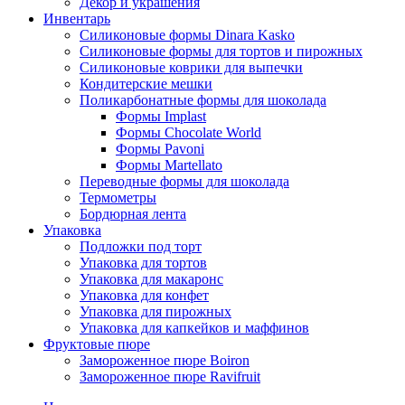
Декор и украшения
Инвентарь
Силиконовые формы Dinara Kasko
Силиконовые формы для тортов и пирожных
Силиконовые коврики для выпечки
Кондитерские мешки
Поликарбонатные формы для шоколада
Формы Implast
Формы Chocolate World
Формы Pavoni
Формы Martellato
Переводные формы для шоколада
Термометры
Бордюрная лента
Упаковка
Подложки под торт
Упаковка для тортов
Упаковка для макаронс
Упаковка для конфет
Упаковка для пирожных
Упаковка для капкейков и маффинов
Фруктовые пюре
Замороженное пюре Boiron
Замороженное пюре Ravifruit