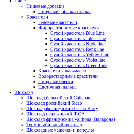
Наше
Пищевые добавки
Пищевые добавки по 5кг.
Красители
Гелевые красители
Жирорастворимые красители
Сухой краситель Blue Line
Сухой краситель Joker Line
Сухой краситель Nude line
Сухой краситель Renk line
Сухой краситель Yellow Line
Сухой краситель Violet line
Сухой краситель Green Line
Красители какао-масло
Водорастворимые красители
Пищевые блески
Цветочная пыльца
Шоколад
Шоколад бельгийский Callebaut
Шоколад российский Sicao
Шоколад французский Cacao Barry
Шоколад итальянский IRCA
Шоколад французский Valrhona (Вальрона)
Термостабильный шоколад
Шоколадные чашечки и капсулы