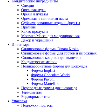
Кондитерские ингредиенты
Специи
Ореховая мука
Орехи и цукаты
Ореховая и ванильная паста
Сублимированные ягоды и фрукты
Пралине
Какао продукты
Мастика/Масса для моделирования
Декор и украшения
Инвентарь
Силиконовые формы Dinara Kasko
Силиконовые формы для тортов и пирожных
Силиконовые коврики для выпечки
Кондитерские мешки
Поликарбонатные формы для шоколада
Формы Implast
Формы Chocolate World
Формы Pavoni
Формы Martellato
Переводные формы для шоколада
Термометры
Бордюрная лента
Упаковка
Подложки под торт