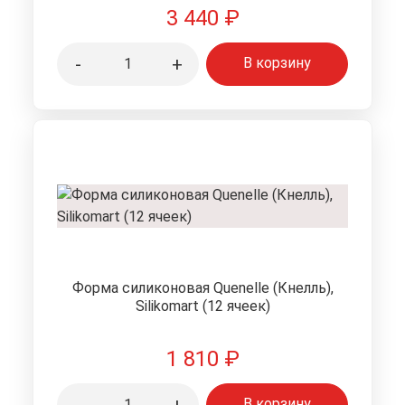
3 440
₽
-
+
В корзину
Форма силиконовая Quenelle (Кнелль),
Silikomart (12 ячеек)
1 810
₽
В корзину