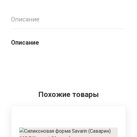
Поликарбонатная
форма
для
Описание
шоколада
IM467,
Implast
Описание
Похожие товары