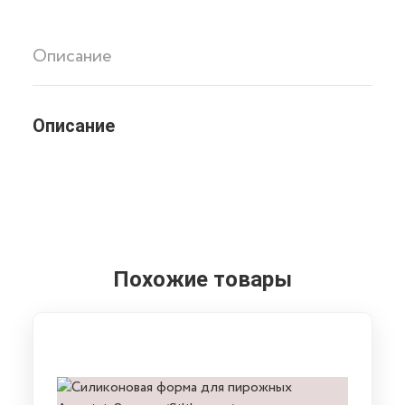
Поликарбонатная
форма
для
Описание
шоколада
IM385,
Implast
Описание
Похожие товары