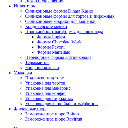
Декор и украшения
Инвентарь
Силиконовые формы Dinara Kasko
Силиконовые формы для тортов и пирожных
Силиконовые коврики для выпечки
Кондитерские мешки
Поликарбонатные формы для шоколада
Формы Implast
Формы Chocolate World
Формы Pavoni
Формы Martellato
Переводные формы для шоколада
Термометры
Бордюрная лента
Упаковка
Подложки под торт
Упаковка для тортов
Упаковка для макаронс
Упаковка для конфет
Упаковка для пирожных
Упаковка для капкейков и маффинов
Фруктовые пюре
Замороженное пюре Boiron
Замороженное пюре Ravifruit