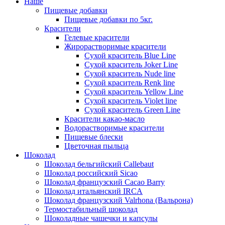
Наше
Пищевые добавки
Пищевые добавки по 5кг.
Красители
Гелевые красители
Жирорастворимые красители
Сухой краситель Blue Line
Сухой краситель Joker Line
Сухой краситель Nude line
Сухой краситель Renk line
Сухой краситель Yellow Line
Сухой краситель Violet line
Сухой краситель Green Line
Красители какао-масло
Водорастворимые красители
Пищевые блески
Цветочная пыльца
Шоколад
Шоколад бельгийский Callebaut
Шоколад российский Sicao
Шоколад французский Cacao Barry
Шоколад итальянский IRCA
Шоколад французский Valrhona (Вальрона)
Термостабильный шоколад
Шоколадные чашечки и капсулы