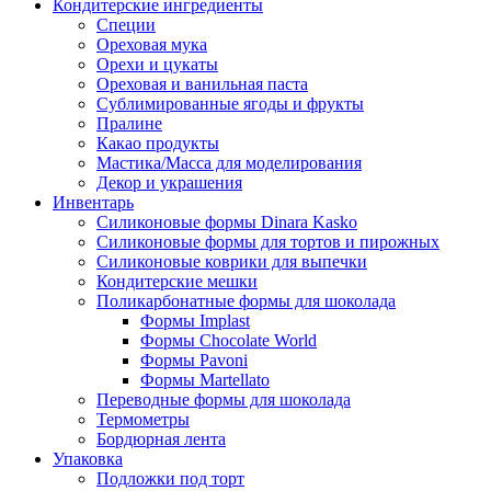
Кондитерские ингредиенты
Специи
Ореховая мука
Орехи и цукаты
Ореховая и ванильная паста
Сублимированные ягоды и фрукты
Пралине
Какао продукты
Мастика/Масса для моделирования
Декор и украшения
Инвентарь
Силиконовые формы Dinara Kasko
Силиконовые формы для тортов и пирожных
Силиконовые коврики для выпечки
Кондитерские мешки
Поликарбонатные формы для шоколада
Формы Implast
Формы Chocolate World
Формы Pavoni
Формы Martellato
Переводные формы для шоколада
Термометры
Бордюрная лента
Упаковка
Подложки под торт