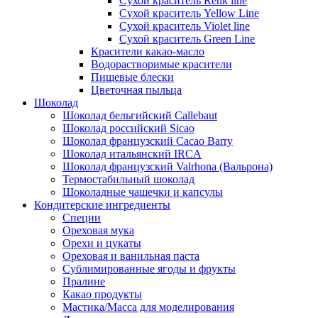
Сухой краситель Renk line
Сухой краситель Yellow Line
Сухой краситель Violet line
Сухой краситель Green Line
Красители какао-масло
Водорастворимые красители
Пищевые блески
Цветочная пыльца
Шоколад
Шоколад бельгийский Callebaut
Шоколад российский Sicao
Шоколад французский Cacao Barry
Шоколад итальянский IRCA
Шоколад французский Valrhona (Вальрона)
Термостабильный шоколад
Шоколадные чашечки и капсулы
Кондитерские ингредиенты
Специи
Ореховая мука
Орехи и цукаты
Ореховая и ванильная паста
Сублимированные ягоды и фрукты
Пралине
Какао продукты
Мастика/Масса для моделирования