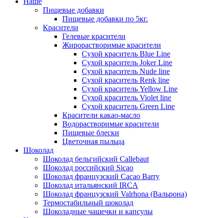
Наше
Пищевые добавки
Пищевые добавки по 5кг.
Красители
Гелевые красители
Жирорастворимые красители
Сухой краситель Blue Line
Сухой краситель Joker Line
Сухой краситель Nude line
Сухой краситель Renk line
Сухой краситель Yellow Line
Сухой краситель Violet line
Сухой краситель Green Line
Красители какао-масло
Водорастворимые красители
Пищевые блески
Цветочная пыльца
Шоколад
Шоколад бельгийский Callebaut
Шоколад российский Sicao
Шоколад французский Cacao Barry
Шоколад итальянский IRCA
Шоколад французский Valrhona (Вальрона)
Термостабильный шоколад
Шоколадные чашечки и капсулы