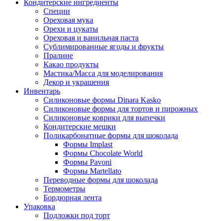
Кондитерские ингредиенты
Специи
Ореховая мука
Орехи и цукаты
Ореховая и ванильная паста
Сублимированные ягоды и фрукты
Пралине
Какао продукты
Мастика/Масса для моделирования
Декор и украшения
Инвентарь
Силиконовые формы Dinara Kasko
Силиконовые формы для тортов и пирожных
Силиконовые коврики для выпечки
Кондитерские мешки
Поликарбонатные формы для шоколада
Формы Implast
Формы Chocolate World
Формы Pavoni
Формы Martellato
Переводные формы для шоколада
Термометры
Бордюрная лента
Упаковка
Подложки под торт