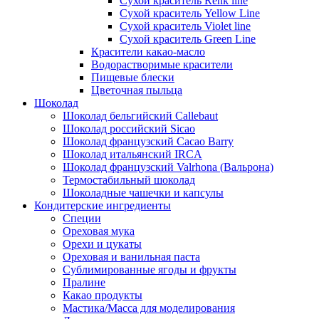
Сухой краситель Renk line
Сухой краситель Yellow Line
Сухой краситель Violet line
Сухой краситель Green Line
Красители какао-масло
Водорастворимые красители
Пищевые блески
Цветочная пыльца
Шоколад
Шоколад бельгийский Callebaut
Шоколад российский Sicao
Шоколад французский Cacao Barry
Шоколад итальянский IRCA
Шоколад французский Valrhona (Вальрона)
Термостабильный шоколад
Шоколадные чашечки и капсулы
Кондитерские ингредиенты
Специи
Ореховая мука
Орехи и цукаты
Ореховая и ванильная паста
Сублимированные ягоды и фрукты
Пралине
Какао продукты
Мастика/Масса для моделирования