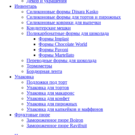
Декор и украшения
Инвентарь
Силиконовые формы Dinara Kasko
Силиконовые формы для тортов и пирожных
Силиконовые коврики для выпечки
Кондитерские мешки
Поликарбонатные формы для шоколада
Формы Implast
Формы Chocolate World
Формы Pavoni
Формы Martellato
Переводные формы для шоколада
Термометры
Бордюрная лента
Упаковка
Подложки под торт
Упаковка для тортов
Упаковка для макаронс
Упаковка для конфет
Упаковка для пирожных
Упаковка для капкейков и маффинов
Фруктовые пюре
Замороженное пюре Boiron
Замороженное пюре Ravifruit