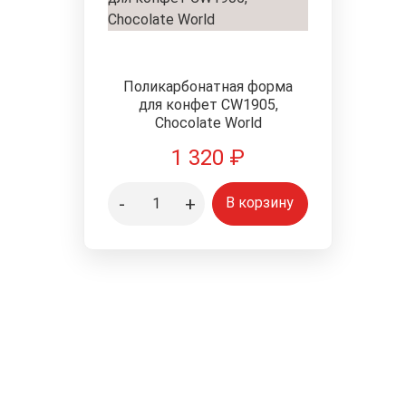
Пищевые блески
Цветочная пыльца
Поликарбонатная форма
для конфет CW1905,
Chocolate World
1 320
₽
-
+
В корзину