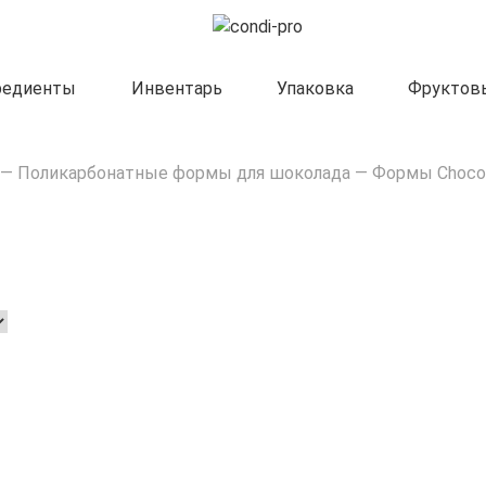
редиенты
Инвентарь
Упаковка
Фруктов
—
Поликарбонатные формы для шоколада
—
Формы Chocol
Формы Implast
Формы Chocolate World
Формы Pavoni
Формы Martellato